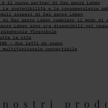
 è il nuovo partner di Das ganze Leben
- La sostenibilità e la consapevolezza am
oduli sospesi di Das ganze Leben
i di Das ganze Leben cambiano il modo di 
ganze Leben sono ora disponibili nel nego
 pieghevole flessibile
utta la vita
INA – due letti da sogno
e multifunzionale convertibile
nostri prod