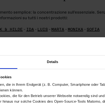
iamento semplice: la concentrazione sull'essenziale. Se
formazioni su tutti i nostri prodotti:
K & HILDE
-
IDA
-
LUIS
-
MARTA
-
MONIKA
-
SOFIA
Details
hivio di imm
Cookies
ien, die in Ihrem Endgerät (z. B. Computer, Smartphone oder Ta
ini!
ienen können.
kies, die für den Betrieb unserer Webseite notwendig sind und f
Das ganze 
re del materiale fotografico sono detenuti da
er hinaus nur solche Cookies des Open-Source-Tools Matomo, die