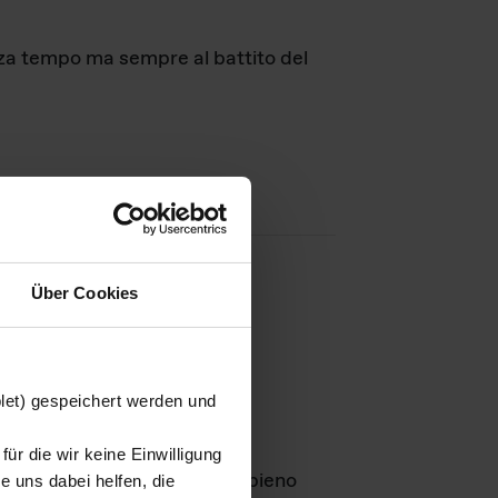
nza tempo ma sempre al battito del
Über Cookies
agini
blet) gespeichert werden und
ür die wir keine Einwilligung
Leben
GmbH e rimangono in pieno
 uns dabei helfen, die