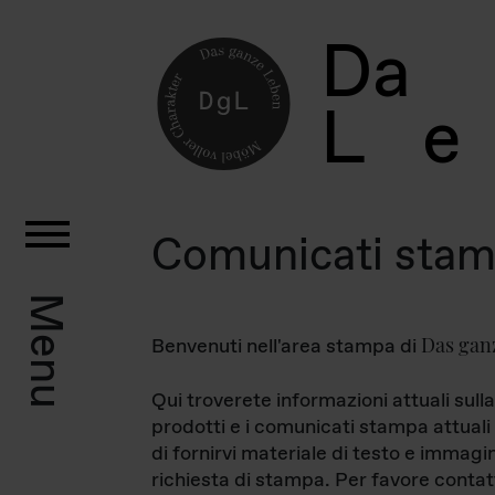
D
a
L
e
Comunicati sta
Menu
Das gan
Benvenuti nell'area stampa di
Qui troverete informazioni attuali sulla
prodotti e i comunicati stampa attuali 
di fornirvi materiale di testo e immagi
richiesta di stampa. Per favore contat