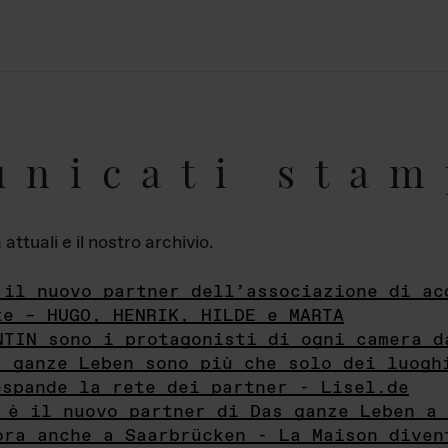
unicati stam
ttuali e il nostro archivio.
 il nuovo partner dell’associazione di ac
te – HUGO, HENRIK, HILDE e MARTA
NTIN sono i protagonisti di ogni camera d
s ganze Leben sono più che solo dei luogh
espande la rete dei partner - Lisel.de
 è il nuovo partner di Das ganze Leben a 
ora anche a Saarbrücken - La Maison diven