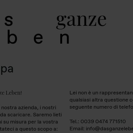
g
a
n
z
e
s
b
e
n
mpa
ze Leben
Lei non è un rappresentan
!
qualsiasi altra questione 
seguente numero di telefo
 nostra azienda, i nostri
da scaricare. Saremo lieti
Tel.: 0039 0474 771510
ni su misura per la vostra
Email: info@dasganzelebe
tateci a questo scopo a: