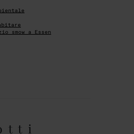
bientale
abitare
zio smow a Essen
otti