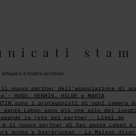
unicati stam
ttuali e il nostro archivio.
 il nuovo partner dell’associazione di ac
te – HUGO, HENRIK, HILDE e MARTA
NTIN sono i protagonisti di ogni camera d
s ganze Leben sono più che solo dei luogh
espande la rete dei partner - Lisel.de
 è il nuovo partner di Das ganze Leben a 
ora anche a Saarbrücken - La Maison diven