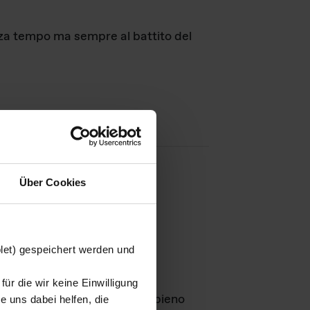
nza tempo ma sempre al battito del
Über Cookies
agini
blet) gespeichert werden und
ür die wir keine Einwilligung
Leben
GmbH e rimangono in pieno
 uns dabei helfen, die