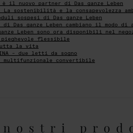
 è il nuovo partner di Das ganze Leben
- La sostenibilità e la consapevolezza am
oduli sospesi di Das ganze Leben
i di Das ganze Leben cambiano il modo di 
ganze Leben sono ora disponibili nel nego
 pieghevole flessibile
utta la vita
INA – due letti da sogno
e multifunzionale convertibile
nostri prod