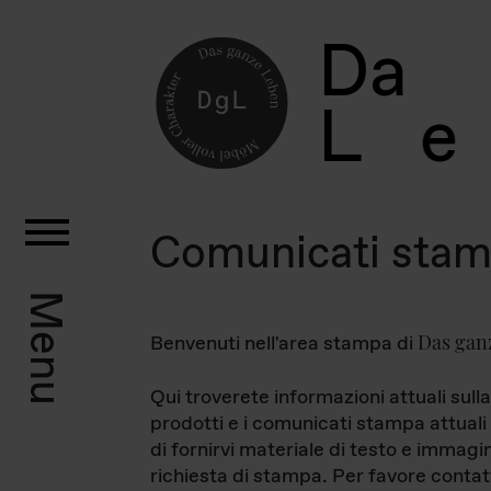
D
a
L
e
Comunicati sta
Menu
Das gan
Benvenuti nell'area stampa di
Qui troverete informazioni attuali sulla
prodotti e i comunicati stampa attuali 
di fornirvi materiale di testo e immagi
richiesta di stampa. Per favore contat