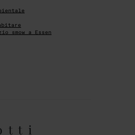
bientale
abitare
zio smow a Essen
otti