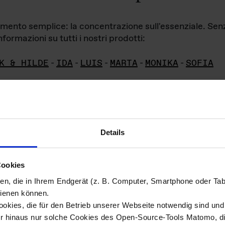
iamento semplice: la concentrazione sull'essenziale. Se
formazioni su tutti i nostri prodotti:
K & HILDE
-
IDA
-
LUIS
-
MARTA
-
MONIKA
-
SOFIA
Details
hivio di imm
Cookies
ien, die in Ihrem Endgerät (z. B. Computer, Smartphone oder Ta
ini!
ienen können.
kies, die für den Betrieb unserer Webseite notwendig sind und f
Das ganze 
re del materiale fotografico sono detenuti da
er hinaus nur solche Cookies des Open-Source-Tools Matomo, die