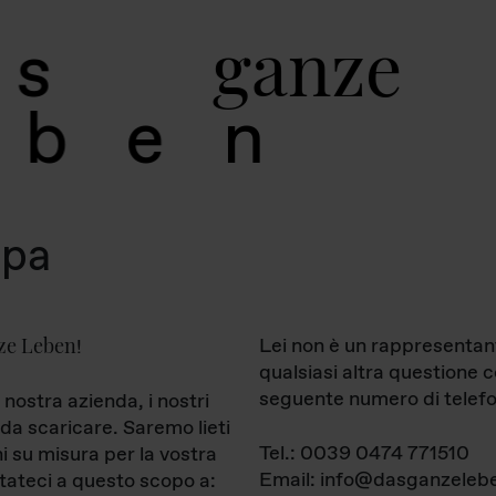
g
a
n
z
e
s
b
e
n
mpa
ze Leben
Lei non è un rappresentan
!
qualsiasi altra questione 
seguente numero di telefo
 nostra azienda, i nostri
da scaricare. Saremo lieti
Tel.: 0039 0474 771510
ni su misura per la vostra
Email: info@dasganzelebe
tateci a questo scopo a: