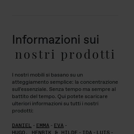
Informazioni sui
nostri prodotti
I nostri mobili si basano su un
atteggiamento semplice: la concentrazione
sull'essenziale. Senza tempo ma sempre al
battito del tempo. Qui potete scaricare
ulteriori informazioni su tutti i nostri
prodotti:
DANIEL
-
EMMA
-
EVA
-
HUGO, HENRIK & HILDE
-
IDA
-
LUIS
-