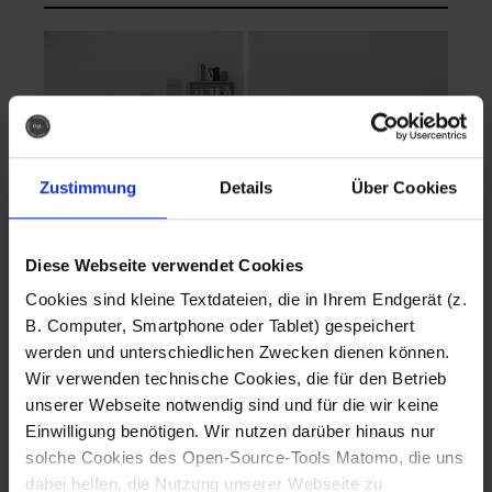
Zustimmung
Details
Über Cookies
Diese Webseite verwendet Cookies
EVA Cucina
EMMA + DANIEL
Cookies sind kleine Textdateien, die in Ihrem Endgerät (z.
Fotografo: Lorenz
Fotografo: Lorenz
B. Computer, Smartphone oder Tablet) gespeichert
Sternbach
Sternbach
werden und unterschiedlichen Zwecken dienen können.
Wir verwenden technische Cookies, die für den Betrieb
Download
Download
unserer Webseite notwendig sind und für die wir keine
Einwilligung benötigen. Wir nutzen darüber hinaus nur
solche Cookies des Open-Source-Tools Matomo, die uns
dabei helfen, die Nutzung unserer Webseite zu