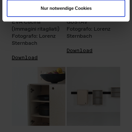
Nur notwendige Cookies
EVA Cucina
GUSTAV
(Immagini ritagliati)
Fotografo: Lorenz
Fotografo: Lorenz
Sternbach
Sternbach
Download
Download