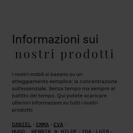
Informazioni sui
nostri prodotti
I nostri mobili si basano su un
atteggiamento semplice: la concentrazione
sull'essenziale. Senza tempo ma sempre al
battito del tempo. Qui potete scaricare
ulteriori informazioni su tutti i nostri
prodotti:
DANIEL
-
EMMA
-
EVA
-
HUGO, HENRIK & HILDE
-
IDA
-
LUIS
-