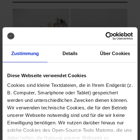
Zustimmung
Details
Über Cookies
Diese Webseite verwendet Cookies
EVA Cucina
EMMA + DANIEL
Cookies sind kleine Textdateien, die in Ihrem Endgerät (z.
Fotografo: Lorenz
Fotografo: Lorenz
B. Computer, Smartphone oder Tablet) gespeichert
Sternbach
Sternbach
werden und unterschiedlichen Zwecken dienen können.
Wir verwenden technische Cookies, die für den Betrieb
Download
Download
unserer Webseite notwendig sind und für die wir keine
Einwilligung benötigen. Wir nutzen darüber hinaus nur
solche Cookies des Open-Source-Tools Matomo, die uns
dabei helfen, die Nutzung unserer Webseite zu