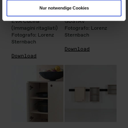
Nur notwendige Cookies
EVA Cucina
GUSTAV
(Immagini ritagliati)
Fotografo: Lorenz
Fotografo: Lorenz
Sternbach
Sternbach
Download
Download