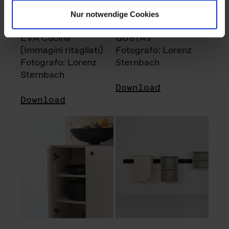
Nur notwendige Cookies
EVA Cucina
GUSTAV
(Immagini ritagliati)
Fotografo: Lorenz
Fotografo: Lorenz
Sternbach
Sternbach
Download
Download