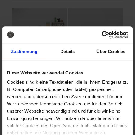
Zustimmung
Details
Über Cookies
Diese Webseite verwendet Cookies
EVA Cucina
EMMA + DANIEL
Cookies sind kleine Textdateien, die in Ihrem Endgerät (z.
Fotografo: Lorenz
Fotografo: Lorenz
B. Computer, Smartphone oder Tablet) gespeichert
Sternbach
Sternbach
werden und unterschiedlichen Zwecken dienen können.
Wir verwenden technische Cookies, die für den Betrieb
Download
Download
unserer Webseite notwendig sind und für die wir keine
Einwilligung benötigen. Wir nutzen darüber hinaus nur
solche Cookies des Open-Source-Tools Matomo, die uns
dabei helfen, die Nutzung unserer Webseite zu