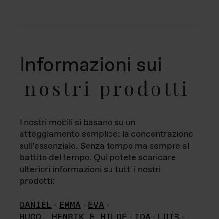
Informazioni sui
nostri prodotti
I nostri mobili si basano su un
atteggiamento semplice: la concentrazione
sull'essenziale. Senza tempo ma sempre al
battito del tempo. Qui potete scaricare
ulteriori informazioni su tutti i nostri
prodotti:
DANIEL
-
EMMA
-
EVA
-
HUGO, HENRIK & HILDE
-
IDA
-
LUIS
-