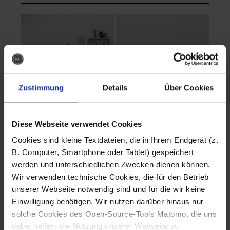
Zustimmung
Details
Über Cookies
Diese Webseite verwendet Cookies
EVA Cucina
EMMA + DANIEL
Cookies sind kleine Textdateien, die in Ihrem Endgerät (z.
Fotografo: Lorenz
Fotografo: Lorenz
B. Computer, Smartphone oder Tablet) gespeichert
Sternbach
Sternbach
werden und unterschiedlichen Zwecken dienen können.
Wir verwenden technische Cookies, die für den Betrieb
Download
Download
unserer Webseite notwendig sind und für die wir keine
Einwilligung benötigen. Wir nutzen darüber hinaus nur
solche Cookies des Open-Source-Tools Matomo, die uns
dabei helfen, die Nutzung unserer Webseite zu