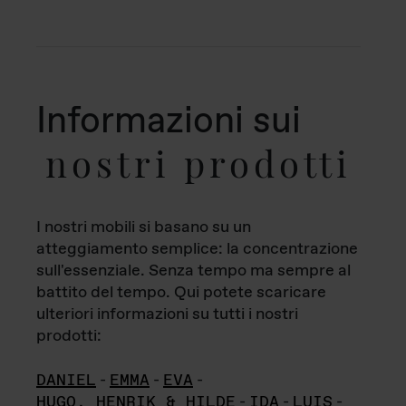
Informazioni sui
nostri prodotti
I nostri mobili si basano su un
atteggiamento semplice: la concentrazione
sull'essenziale. Senza tempo ma sempre al
battito del tempo. Qui potete scaricare
ulteriori informazioni su tutti i nostri
prodotti:
DANIEL
-
EMMA
-
EVA
-
HUGO, HENRIK & HILDE
-
IDA
-
LUIS
-