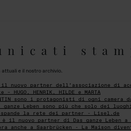
unicati stam
ttuali e il nostro archivio.
 il nuovo partner dell’associazione di ac
te – HUGO, HENRIK, HILDE e MARTA
NTIN sono i protagonisti di ogni camera d
s ganze Leben sono più che solo dei luogh
espande la rete dei partner - Lisel.de
 è il nuovo partner di Das ganze Leben a 
ora anche a Saarbrücken - La Maison diven