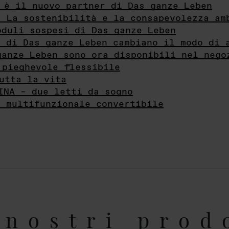
 è il nuovo partner di Das ganze Leben
- La sostenibilità e la consapevolezza am
oduli sospesi di Das ganze Leben
i di Das ganze Leben cambiano il modo di 
ganze Leben sono ora disponibili nel nego
 pieghevole flessibile
utta la vita
INA – due letti da sogno
e multifunzionale convertibile
nostri prod