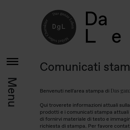
D
a
L
e
Comunicati sta
Menu
Das gan
Benvenuti nell'area stampa di
Qui troverete informazioni attuali sulla
prodotti e i comunicati stampa attuali 
di fornirvi materiale di testo e immagi
richiesta di stampa. Per favore contat