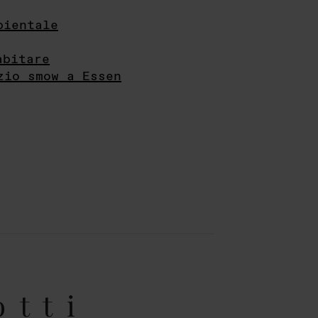
bientale
abitare
zio smow a Essen
otti