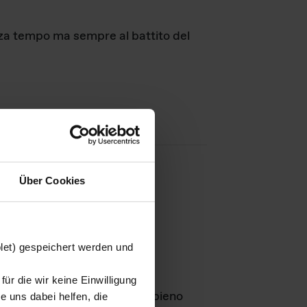
nza tempo ma sempre al battito del
Über Cookies
agini
blet) gespeichert werden und
ür die wir keine Einwilligung
Leben
GmbH e rimangono in pieno
 uns dabei helfen, die