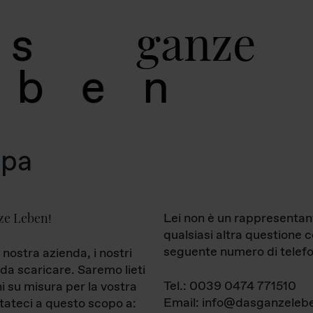
g
a
n
z
e
s
b
e
n
mpa
ze Leben
Lei non è un rappresentan
!
qualsiasi altra questione 
seguente numero di telefo
 nostra azienda, i nostri
da scaricare. Saremo lieti
Tel.: 0039 0474 771510
ni su misura per la vostra
Email: info@dasganzelebe
tateci a questo scopo a: