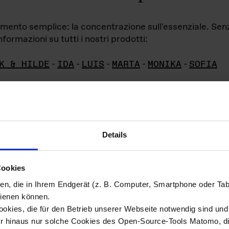
iamento semplice: la concentrazione sull'essenziale. Se
formazioni su tutti i nostri prodotti:
K & HILDE
-
IDA
-
LUIS
-
MARTA
-
MONIKA
-
SOFIA
Details
hivio di imm
Cookies
ien, die in Ihrem Endgerät (z. B. Computer, Smartphone oder Ta
ini!
ienen können.
kies, die für den Betrieb unserer Webseite notwendig sind und f
Das ganze 
re del materiale fotografico sono detenuti da
er hinaus nur solche Cookies des Open-Source-Tools Matomo, die