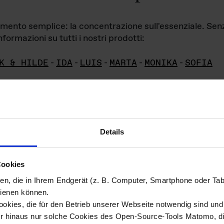
iamento semplice: la concentrazione sull'essenziale. Se
formazioni su tutti i nostri prodotti:
K & HILDE
-
IDA
-
LUIS
-
MARTA
-
MONIKA
-
SOFIA
Details
hivio di imm
Cookies
ien, die in Ihrem Endgerät (z. B. Computer, Smartphone oder Ta
ini!
ienen können.
kies, die für den Betrieb unserer Webseite notwendig sind und f
Das ganze 
re del materiale fotografico sono detenuti da
er hinaus nur solche Cookies des Open-Source-Tools Matomo, die