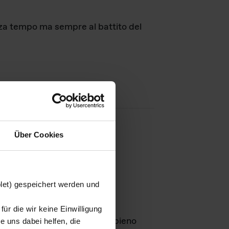
nza tempo ma sempre al battito del
Über Cookies
agini
blet) gespeichert werden und
ür die wir keine Einwilligung
Leben
GmbH e rimangono in pieno
 uns dabei helfen, die