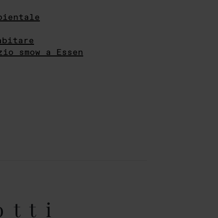
bientale
abitare
zio smow a Essen
otti