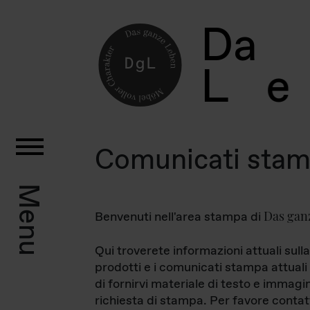
D
a
L
e
Comunicati sta
Menu
Das gan
Benvenuti nell'area stampa di
Qui troverete informazioni attuali sulla
prodotti e i comunicati stampa attuali 
di fornirvi materiale di testo e immagi
richiesta di stampa. Per favore contat