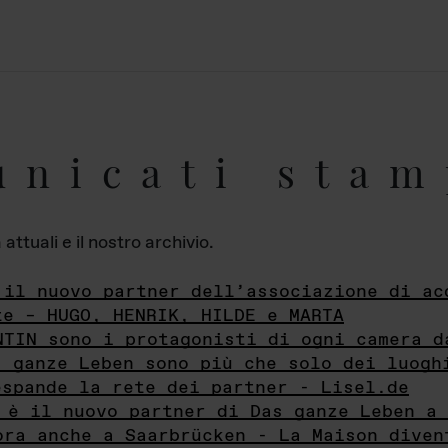
unicati stam
ttuali e il nostro archivio.
 il nuovo partner dell’associazione di ac
te – HUGO, HENRIK, HILDE e MARTA
NTIN sono i protagonisti di ogni camera d
s ganze Leben sono più che solo dei luogh
espande la rete dei partner - Lisel.de
 è il nuovo partner di Das ganze Leben a 
ora anche a Saarbrücken - La Maison diven