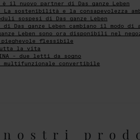
 è il nuovo partner di Das ganze Leben
- La sostenibilità e la consapevolezza am
oduli sospesi di Das ganze Leben
i di Das ganze Leben cambiano il modo di 
ganze Leben sono ora disponibili nel nego
 pieghevole flessibile
utta la vita
INA – due letti da sogno
e multifunzionale convertibile
nostri prod