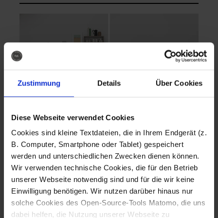
Zustimmung
Details
Über Cookies
Diese Webseite verwendet Cookies
EVA Cucina
EMMA + DANIEL
Cookies sind kleine Textdateien, die in Ihrem Endgerät (z.
Fotografo: Lorenz
Fotografo: Lorenz
B. Computer, Smartphone oder Tablet) gespeichert
Sternbach
Sternbach
werden und unterschiedlichen Zwecken dienen können.
Wir verwenden technische Cookies, die für den Betrieb
Download
Download
unserer Webseite notwendig sind und für die wir keine
Einwilligung benötigen. Wir nutzen darüber hinaus nur
solche Cookies des Open-Source-Tools Matomo, die uns
dabei helfen, die Nutzung unserer Webseite zu