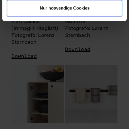
Nur notwendige Cookies
EVA Cucina
GUSTAV
(Immagini ritagliati)
Fotografo: Lorenz
Fotografo: Lorenz
Sternbach
Sternbach
Download
Download