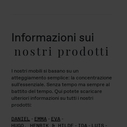
Informazioni sui
nostri prodotti
I nostri mobili si basano su un
atteggiamento semplice: la concentrazione
sull'essenziale. Senza tempo ma sempre al
battito del tempo. Qui potete scaricare
ulteriori informazioni su tutti i nostri
prodotti:
DANIEL
-
EMMA
-
EVA
-
HUGO, HENRIK & HILDE
-
IDA
-
LUIS
-