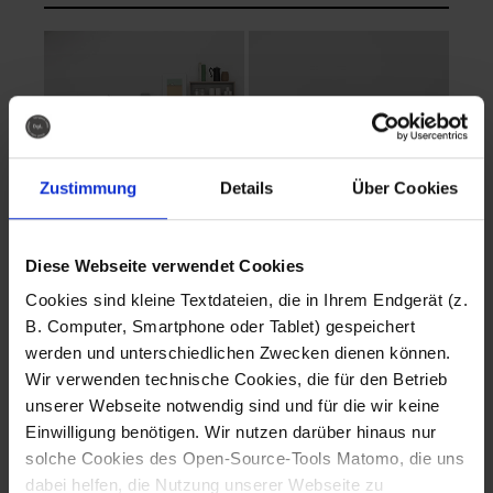
Zustimmung
Details
Über Cookies
Diese Webseite verwendet Cookies
EVA Cucina
EMMA + DANIEL
Cookies sind kleine Textdateien, die in Ihrem Endgerät (z.
Fotografo: Lorenz
Fotografo: Lorenz
B. Computer, Smartphone oder Tablet) gespeichert
Sternbach
Sternbach
werden und unterschiedlichen Zwecken dienen können.
Wir verwenden technische Cookies, die für den Betrieb
Download
Download
unserer Webseite notwendig sind und für die wir keine
Einwilligung benötigen. Wir nutzen darüber hinaus nur
solche Cookies des Open-Source-Tools Matomo, die uns
dabei helfen, die Nutzung unserer Webseite zu