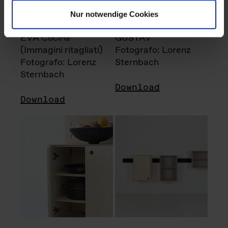
Nur notwendige Cookies
EVA Cucina
GUSTAV
(Immagini ritagliati)
Fotografo: Lorenz
Fotografo: Lorenz
Sternbach
Sternbach
Download
Download