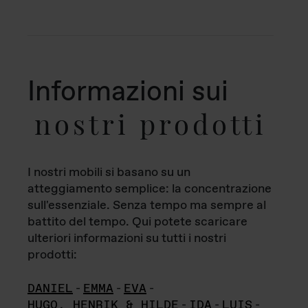
Informazioni sui
nostri prodotti
I nostri mobili si basano su un
atteggiamento semplice: la concentrazione
sull'essenziale. Senza tempo ma sempre al
battito del tempo. Qui potete scaricare
ulteriori informazioni su tutti i nostri
prodotti:
DANIEL
-
EMMA
-
EVA
-
HUGO, HENRIK & HILDE
-
IDA
-
LUIS
-