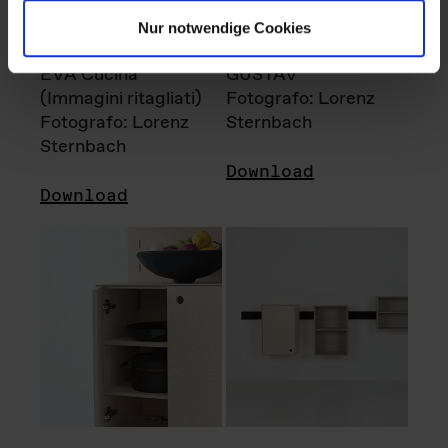
Nur notwendige Cookies
EVA Cucina
GUSTAV
(Immagini ritagliati)
Fotografo: Lorenz
Fotografo: Lorenz
Sternbach
Sternbach
Download
Download