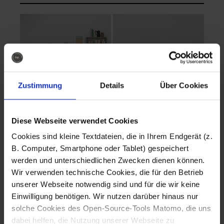
Zustimmung
Details
Über Cookies
Diese Webseite verwendet Cookies
EVA Cucina
EMMA + DANIEL
Cookies sind kleine Textdateien, die in Ihrem Endgerät (z.
Fotografo: Lorenz
Fotografo: Lorenz
B. Computer, Smartphone oder Tablet) gespeichert
Sternbach
Sternbach
werden und unterschiedlichen Zwecken dienen können.
Wir verwenden technische Cookies, die für den Betrieb
Download
Download
unserer Webseite notwendig sind und für die wir keine
Einwilligung benötigen. Wir nutzen darüber hinaus nur
solche Cookies des Open-Source-Tools Matomo, die uns
dabei helfen, die Nutzung unserer Webseite zu