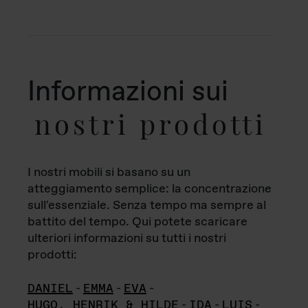
Informazioni sui
nostri prodotti
I nostri mobili si basano su un
atteggiamento semplice: la concentrazione
sull'essenziale. Senza tempo ma sempre al
battito del tempo. Qui potete scaricare
ulteriori informazioni su tutti i nostri
prodotti:
DANIEL
-
EMMA
-
EVA
-
HUGO, HENRIK & HILDE
-
IDA
-
LUIS
-