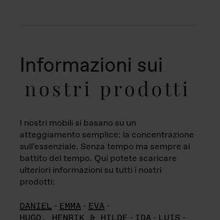
Informazioni sui
nostri prodotti
I nostri mobili si basano su un
atteggiamento semplice: la concentrazione
sull'essenziale. Senza tempo ma sempre al
battito del tempo. Qui potete scaricare
ulteriori informazioni su tutti i nostri
prodotti:
DANIEL
-
EMMA
-
EVA
-
HUGO, HENRIK & HILDE
-
IDA
-
LUIS
-