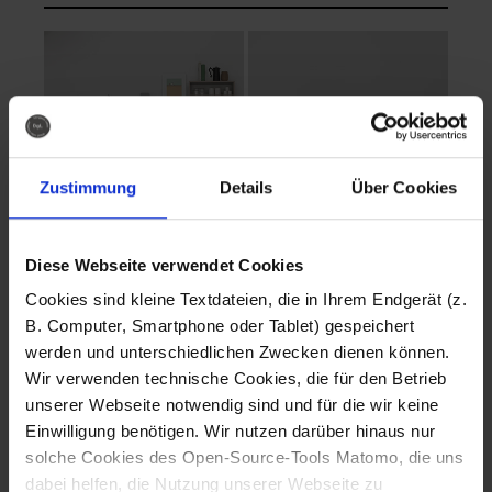
Zustimmung
Details
Über Cookies
Diese Webseite verwendet Cookies
EVA Cucina
EMMA + DANIEL
Cookies sind kleine Textdateien, die in Ihrem Endgerät (z.
Fotografo: Lorenz
Fotografo: Lorenz
B. Computer, Smartphone oder Tablet) gespeichert
Sternbach
Sternbach
werden und unterschiedlichen Zwecken dienen können.
Wir verwenden technische Cookies, die für den Betrieb
Download
Download
unserer Webseite notwendig sind und für die wir keine
Einwilligung benötigen. Wir nutzen darüber hinaus nur
solche Cookies des Open-Source-Tools Matomo, die uns
dabei helfen, die Nutzung unserer Webseite zu