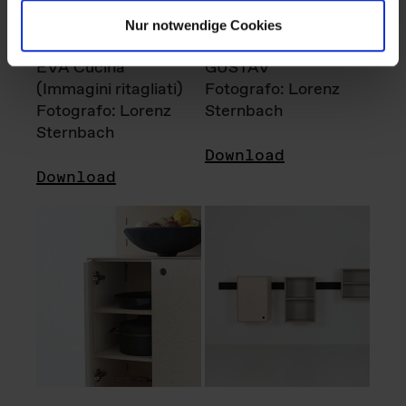
Nur notwendige Cookies
EVA Cucina
GUSTAV
(Immagini ritagliati)
Fotografo: Lorenz
Fotografo: Lorenz
Sternbach
Sternbach
Download
Download