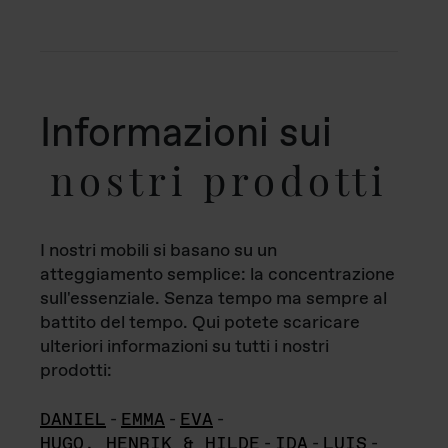
Informazioni sui
nostri prodotti
I nostri mobili si basano su un
atteggiamento semplice: la concentrazione
sull'essenziale. Senza tempo ma sempre al
battito del tempo. Qui potete scaricare
ulteriori informazioni su tutti i nostri
prodotti:
DANIEL
-
EMMA
-
EVA
-
HUGO, HENRIK & HILDE
-
IDA
-
LUIS
-