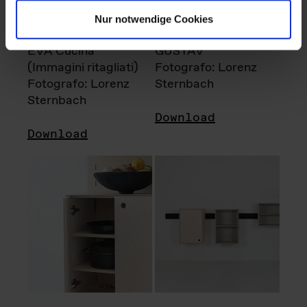
Nur notwendige Cookies
EVA Cucina
GUSTAV
(Immagini ritagliati)
Fotografo: Lorenz
Fotografo: Lorenz
Sternbach
Sternbach
Download
Download