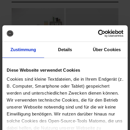
Zustimmung
Details
Über Cookies
Diese Webseite verwendet Cookies
EVA Cucina
EMMA + DANIEL
Cookies sind kleine Textdateien, die in Ihrem Endgerät (z.
Fotografo: Lorenz
Fotografo: Lorenz
B. Computer, Smartphone oder Tablet) gespeichert
Sternbach
Sternbach
werden und unterschiedlichen Zwecken dienen können.
Wir verwenden technische Cookies, die für den Betrieb
Download
Download
unserer Webseite notwendig sind und für die wir keine
Einwilligung benötigen. Wir nutzen darüber hinaus nur
solche Cookies des Open-Source-Tools Matomo, die uns
dabei helfen, die Nutzung unserer Webseite zu