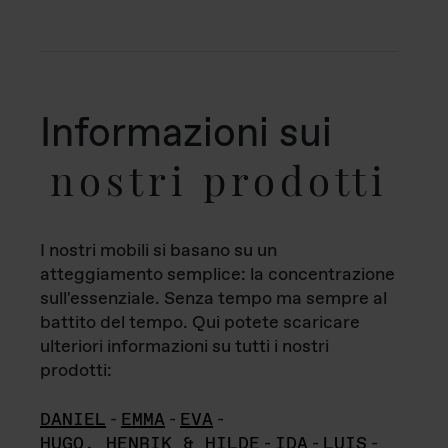
Informazioni sui
nostri prodotti
I nostri mobili si basano su un
atteggiamento semplice: la concentrazione
sull'essenziale. Senza tempo ma sempre al
battito del tempo. Qui potete scaricare
ulteriori informazioni su tutti i nostri
prodotti:
DANIEL
-
EMMA
-
EVA
-
HUGO, HENRIK & HILDE
-
IDA
-
LUIS
-