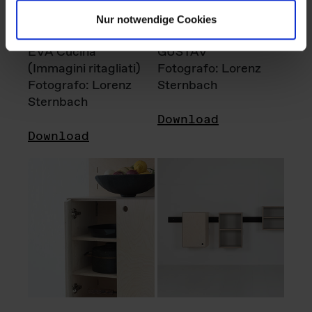
Nur notwendige Cookies
EVA Cucina
GUSTAV
(Immagini ritagliati)
Fotografo: Lorenz
Fotografo: Lorenz
Sternbach
Sternbach
Download
Download