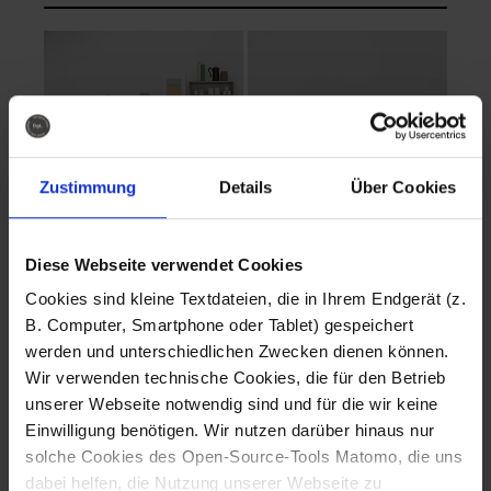
Zustimmung
Details
Über Cookies
Diese Webseite verwendet Cookies
EVA Cucina
EMMA + DANIEL
Cookies sind kleine Textdateien, die in Ihrem Endgerät (z.
Fotografo: Lorenz
Fotografo: Lorenz
B. Computer, Smartphone oder Tablet) gespeichert
Sternbach
Sternbach
werden und unterschiedlichen Zwecken dienen können.
Wir verwenden technische Cookies, die für den Betrieb
Download
Download
unserer Webseite notwendig sind und für die wir keine
Einwilligung benötigen. Wir nutzen darüber hinaus nur
solche Cookies des Open-Source-Tools Matomo, die uns
dabei helfen, die Nutzung unserer Webseite zu