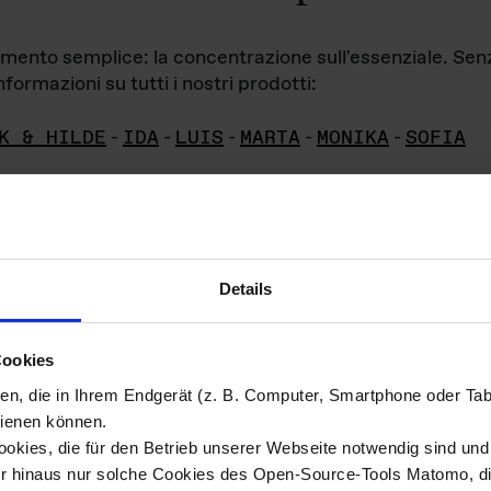
iamento semplice: la concentrazione sull'essenziale. Se
formazioni su tutti i nostri prodotti:
K & HILDE
-
IDA
-
LUIS
-
MARTA
-
MONIKA
-
SOFIA
Details
hivio di imm
Cookies
ien, die in Ihrem Endgerät (z. B. Computer, Smartphone oder Ta
ini!
ienen können.
kies, die für den Betrieb unserer Webseite notwendig sind und f
Das ganze 
re del materiale fotografico sono detenuti da
er hinaus nur solche Cookies des Open-Source-Tools Matomo, die