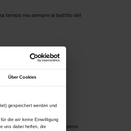
nza tempo ma sempre al battito del
Über Cookies
agini
blet) gespeichert werden und
ür die wir keine Einwilligung
Leben
GmbH e rimangono in pieno
 uns dabei helfen, die