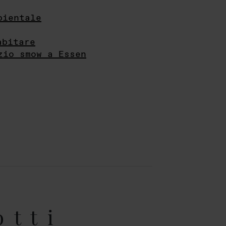
bientale
abitare
zio smow a Essen
otti