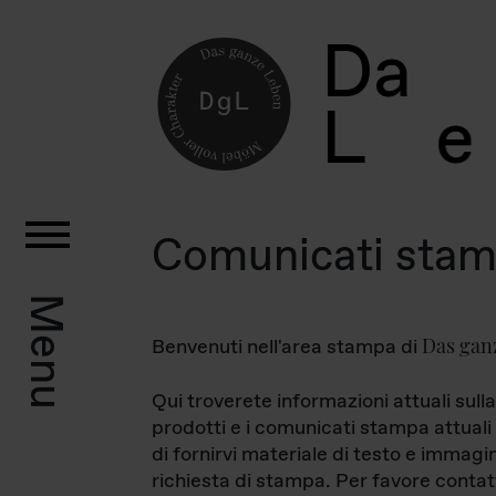
D
a
L
e
Comunicati sta
Menu
Das gan
Benvenuti nell'area stampa di
Qui troverete informazioni attuali sulla
prodotti e i comunicati stampa attuali 
di fornirvi materiale di testo e immagi
richiesta di stampa. Per favore contat