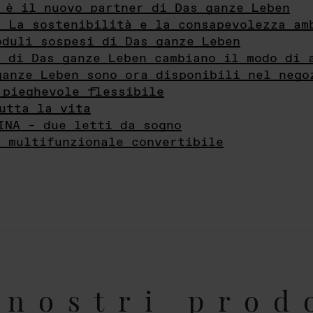
 è il nuovo partner di Das ganze Leben
- La sostenibilità e la consapevolezza am
oduli sospesi di Das ganze Leben
i di Das ganze Leben cambiano il modo di 
ganze Leben sono ora disponibili nel nego
 pieghevole flessibile
utta la vita
INA – due letti da sogno
e multifunzionale convertibile
nostri prod