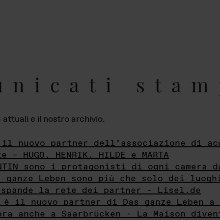
unicati stam
ttuali e il nostro archivio.
 il nuovo partner dell’associazione di ac
te – HUGO, HENRIK, HILDE e MARTA
NTIN sono i protagonisti di ogni camera d
s ganze Leben sono più che solo dei luogh
espande la rete dei partner - Lisel.de
 è il nuovo partner di Das ganze Leben a 
ora anche a Saarbrücken - La Maison diven