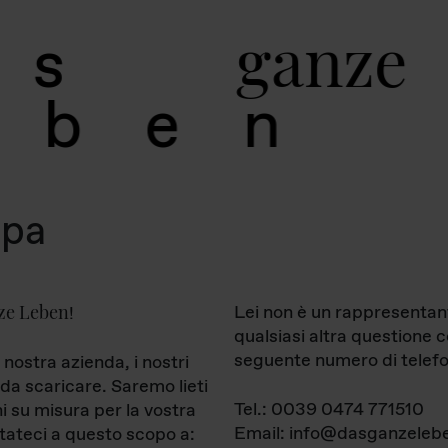
g
a
n
z
e
s
b
e
n
mpa
ze Leben
Lei non è un rappresentan
!
qualsiasi altra questione 
seguente numero di telefo
 nostra azienda, i nostri
da scaricare. Saremo lieti
Tel.: 0039 0474 771510
ni su misura per la vostra
Email: info@dasganzelebe
tateci a questo scopo a: