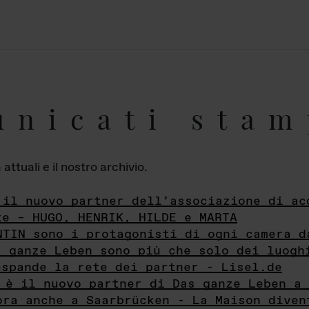
unicati stam
ttuali e il nostro archivio.
 il nuovo partner dell’associazione di ac
te – HUGO, HENRIK, HILDE e MARTA
NTIN sono i protagonisti di ogni camera d
s ganze Leben sono più che solo dei luogh
espande la rete dei partner - Lisel.de
 è il nuovo partner di Das ganze Leben a 
ora anche a Saarbrücken - La Maison diven