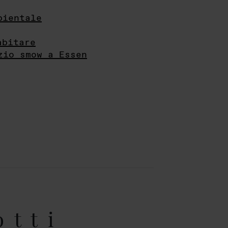
bientale
abitare
zio smow a Essen
otti