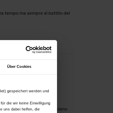
nza tempo ma sempre al battito del
Über Cookies
agini
blet) gespeichert werden und
ür die wir keine Einwilligung
Leben
GmbH e rimangono in pieno
 uns dabei helfen, die