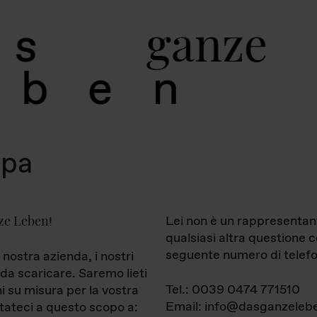
g
a
n
z
e
s
b
e
n
mpa
ze Leben
Lei non è un rappresentan
!
qualsiasi altra questione 
seguente numero di telefo
 nostra azienda, i nostri
da scaricare. Saremo lieti
Tel.: 0039 0474 771510
ni su misura per la vostra
Email: info@dasganzelebe
tateci a questo scopo a: