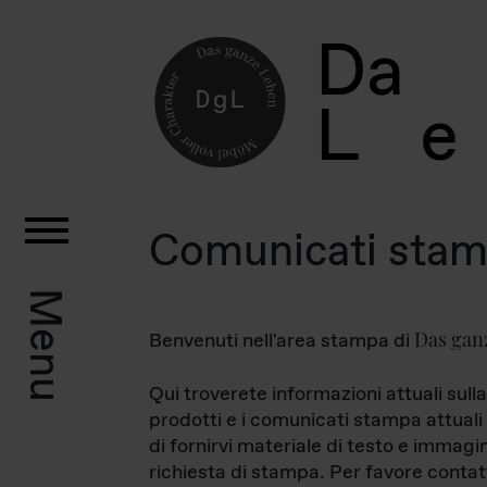
D
a
L
e
Comunicati sta
Menu
Das gan
Benvenuti nell'area stampa di
Qui troverete informazioni attuali sulla
prodotti e i comunicati stampa attuali 
di fornirvi materiale di testo e immagi
richiesta di stampa. Per favore contat