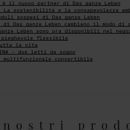
 è il nuovo partner di Das ganze Leben
- La sostenibilità e la consapevolezza am
oduli sospesi di Das ganze Leben
i di Das ganze Leben cambiano il modo di 
ganze Leben sono ora disponibili nel nego
 pieghevole flessibile
utta la vita
INA – due letti da sogno
e multifunzionale convertibile
nostri prod