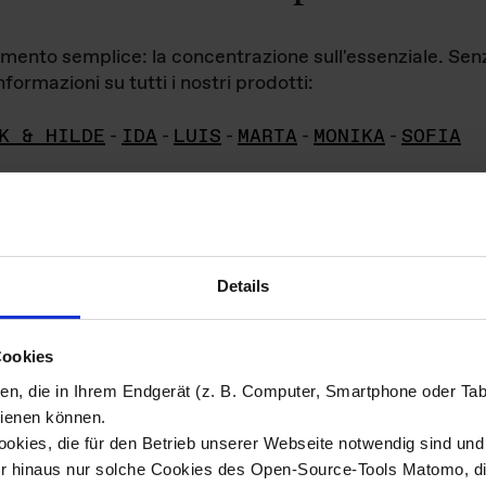
iamento semplice: la concentrazione sull'essenziale. Se
formazioni su tutti i nostri prodotti:
K & HILDE
-
IDA
-
LUIS
-
MARTA
-
MONIKA
-
SOFIA
Details
hivio di imm
Cookies
ien, die in Ihrem Endgerät (z. B. Computer, Smartphone oder Ta
ini!
ienen können.
kies, die für den Betrieb unserer Webseite notwendig sind und f
Das ganze 
re del materiale fotografico sono detenuti da
er hinaus nur solche Cookies des Open-Source-Tools Matomo, die