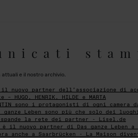
unicati stam
ttuali e il nostro archivio.
 il nuovo partner dell’associazione di ac
te – HUGO, HENRIK, HILDE e MARTA
NTIN sono i protagonisti di ogni camera d
s ganze Leben sono più che solo dei luogh
espande la rete dei partner - Lisel.de
 è il nuovo partner di Das ganze Leben a 
ora anche a Saarbrücken - La Maison diven