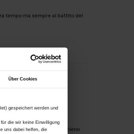
nza tempo ma sempre al battito del
Über Cookies
agini
blet) gespeichert werden und
ür die wir keine Einwilligung
Leben
GmbH e rimangono in pieno
 uns dabei helfen, die