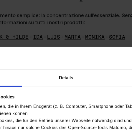
iamento semplice: la concentrazione sull'essenziale. Se
formazioni su tutti i nostri prodotti:
K & HILDE
-
IDA
-
LUIS
-
MARTA
-
MONIKA
-
SOFIA
Details
hivio di imm
Cookies
ien, die in Ihrem Endgerät (z. B. Computer, Smartphone oder Ta
ini!
ienen können.
kies, die für den Betrieb unserer Webseite notwendig sind und f
Das ganze 
re del materiale fotografico sono detenuti da
er hinaus nur solche Cookies des Open-Source-Tools Matomo, die