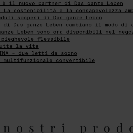
 è il nuovo partner di Das ganze Leben
- La sostenibilità e la consapevolezza am
oduli sospesi di Das ganze Leben
i di Das ganze Leben cambiano il modo di 
ganze Leben sono ora disponibili nel nego
 pieghevole flessibile
utta la vita
INA – due letti da sogno
e multifunzionale convertibile
nostri prod