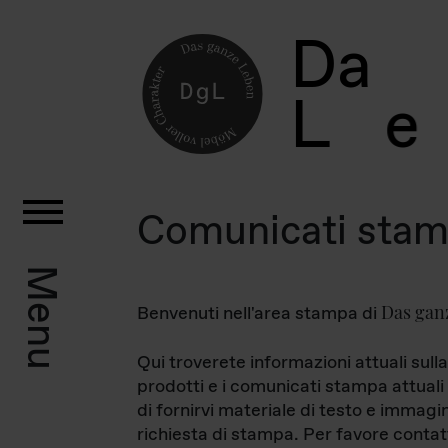
D
a
L
e
Comunicati sta
Menu
Das gan
Benvenuti nell'area stampa di
Qui troverete informazioni attuali sulla
prodotti e i comunicati stampa attuali 
di fornirvi materiale di testo e immagi
richiesta di stampa. Per favore contat