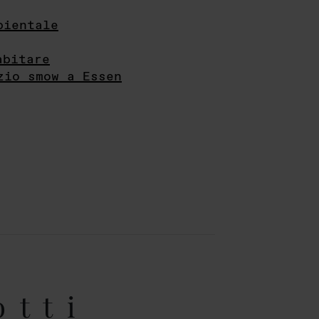
bientale
abitare
zio smow a Essen
otti