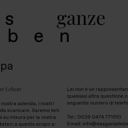
g
a
n
z
e
s
b
e
n
mpa
ze Leben
Lei non è un rappresentan
!
qualsiasi altra questione 
seguente numero di telefo
 nostra azienda, i nostri
da scaricare. Saremo lieti
Tel.: 0039 0474 771510
ni su misura per la vostra
Email: info@dasganzelebe
tateci a questo scopo a: