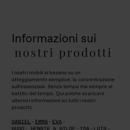
Informazioni sui
nostri prodotti
I nostri mobili si basano su un
atteggiamento semplice: la concentrazione
sull'essenziale. Senza tempo ma sempre al
battito del tempo. Qui potete scaricare
ulteriori informazioni su tutti i nostri
prodotti:
DANIEL
-
EMMA
-
EVA
-
HUGO, HENRIK & HILDE
-
IDA
-
LUIS
-