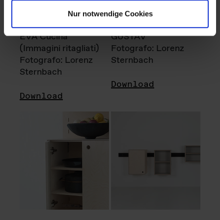
Nur notwendige Cookies
EVA Cucina
GUSTAV
(Immagini ritagliati)
Fotografo: Lorenz
Fotografo: Lorenz
Sternbach
Sternbach
Download
Download