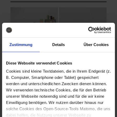
Zustimmung
Details
Über Cookies
Diese Webseite verwendet Cookies
EVA Cucina
EMMA + DANIEL
Cookies sind kleine Textdateien, die in Ihrem Endgerät (z.
Fotografo: Lorenz
Fotografo: Lorenz
B. Computer, Smartphone oder Tablet) gespeichert
Sternbach
Sternbach
werden und unterschiedlichen Zwecken dienen können.
Wir verwenden technische Cookies, die für den Betrieb
Download
Download
unserer Webseite notwendig sind und für die wir keine
Einwilligung benötigen. Wir nutzen darüber hinaus nur
solche Cookies des Open-Source-Tools Matomo, die uns
dabei helfen, die Nutzung unserer Webseite zu