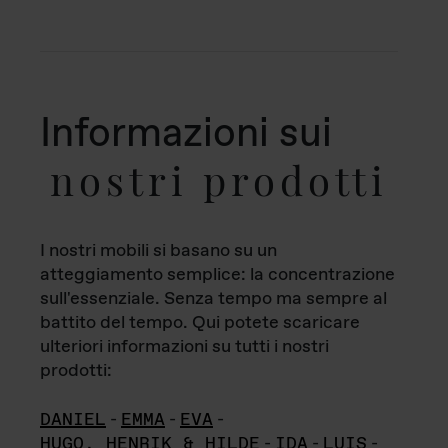
Informazioni sui
nostri prodotti
I nostri mobili si basano su un
atteggiamento semplice: la concentrazione
sull'essenziale. Senza tempo ma sempre al
battito del tempo. Qui potete scaricare
ulteriori informazioni su tutti i nostri
prodotti:
DANIEL
-
EMMA
-
EVA
-
HUGO, HENRIK & HILDE
-
IDA
-
LUIS
-