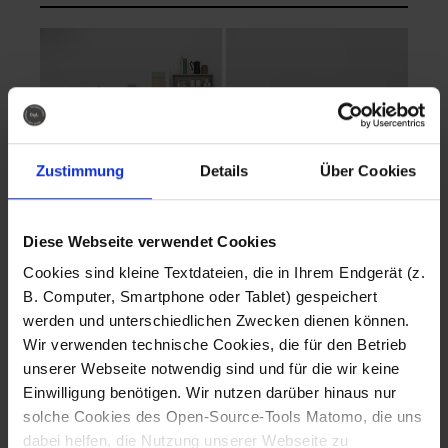
Zustimmung
Details
Über Cookies
Diese Webseite verwendet Cookies
EVA Cucina
EMMA + DANIEL
Cookies sind kleine Textdateien, die in Ihrem Endgerät (z.
Fotografo: Lorenz
Fotografo: Lorenz
B. Computer, Smartphone oder Tablet) gespeichert
Sternbach
Sternbach
werden und unterschiedlichen Zwecken dienen können.
Wir verwenden technische Cookies, die für den Betrieb
Download
Download
unserer Webseite notwendig sind und für die wir keine
Einwilligung benötigen. Wir nutzen darüber hinaus nur
solche Cookies des Open-Source-Tools Matomo, die uns
dabei helfen, die Nutzung unserer Webseite zu