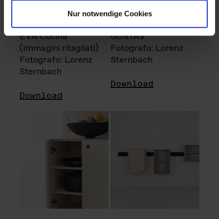
Nur notwendige Cookies
EVA Cucina
GUSTAV
(Immagini ritagliati)
Fotografo: Lorenz
Fotografo: Lorenz
Sternbach
Sternbach
Download
Download