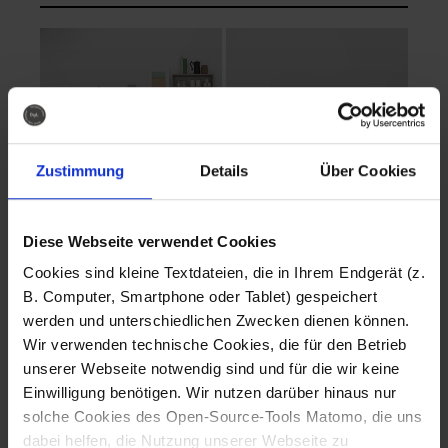
Zustimmung
Details
Über Cookies
Diese Webseite verwendet Cookies
EVA Cucina
EMMA + DANIEL
Cookies sind kleine Textdateien, die in Ihrem Endgerät (z.
Fotografo: Lorenz
Fotografo: Lorenz
B. Computer, Smartphone oder Tablet) gespeichert
Sternbach
Sternbach
werden und unterschiedlichen Zwecken dienen können.
Wir verwenden technische Cookies, die für den Betrieb
Download
Download
unserer Webseite notwendig sind und für die wir keine
Einwilligung benötigen. Wir nutzen darüber hinaus nur
solche Cookies des Open-Source-Tools Matomo, die uns
dabei helfen, die Nutzung unserer Webseite zu