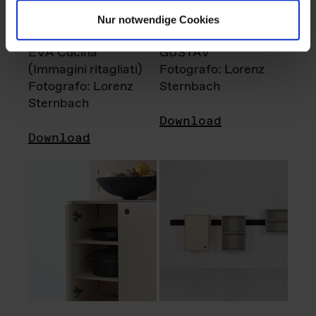
Nur notwendige Cookies
EVA Cucina
GUSTAV
(Immagini ritagliati)
Fotografo: Lorenz
Fotografo: Lorenz
Sternbach
Sternbach
Download
Download