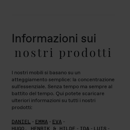
Informazioni sui
nostri prodotti
I nostri mobili si basano su un
atteggiamento semplice: la concentrazione
sull'essenziale. Senza tempo ma sempre al
battito del tempo. Qui potete scaricare
ulteriori informazioni su tutti i nostri
prodotti:
DANIEL
-
EMMA
-
EVA
-
HUGO, HENRIK & HILDE
-
IDA
-
LUIS
-