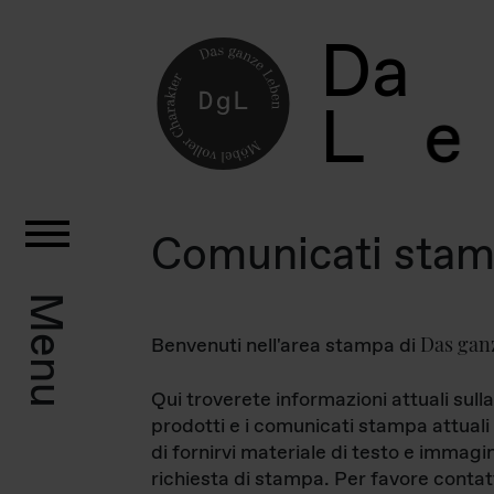
D
a
L
e
Comunicati sta
Menu
Das gan
Benvenuti nell'area stampa di
Qui troverete informazioni attuali sulla
prodotti e i comunicati stampa attuali 
di fornirvi materiale di testo e immagi
richiesta di stampa. Per favore contat