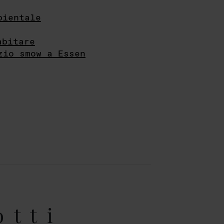
bientale
abitare
zio smow a Essen
otti