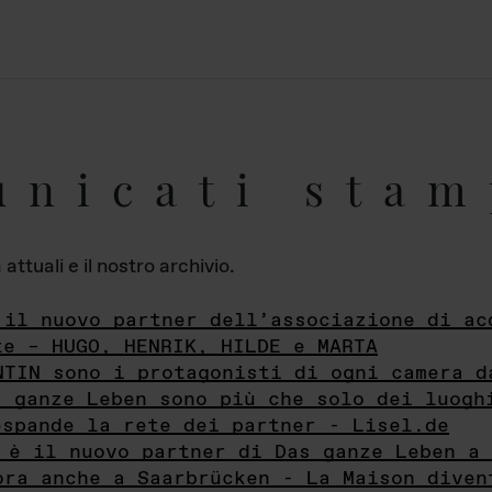
unicati stam
ttuali e il nostro archivio.
 il nuovo partner dell’associazione di ac
te – HUGO, HENRIK, HILDE e MARTA
NTIN sono i protagonisti di ogni camera d
s ganze Leben sono più che solo dei luogh
espande la rete dei partner - Lisel.de
 è il nuovo partner di Das ganze Leben a 
ora anche a Saarbrücken - La Maison diven