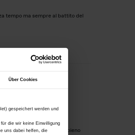
nza tempo ma sempre al battito del
Über Cookies
agini
blet) gespeichert werden und
ür die wir keine Einwilligung
Leben
GmbH e rimangono in pieno
 uns dabei helfen, die