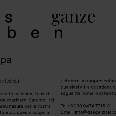
g
a
n
z
e
s
b
e
n
mpa
ze Leben
Lei non è un rappresentan
!
qualsiasi altra questione 
seguente numero di telefo
 nostra azienda, i nostri
da scaricare. Saremo lieti
Tel.: 0039 0474 771510
ni su misura per la vostra
Email: info@dasganzelebe
tateci a questo scopo a: