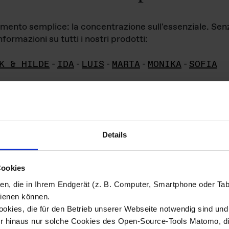
iamento semplice: la concentrazione sull'essenziale. Se
formazioni su tutti i nostri prodotti:
K & HILDE
-
IDA
-
LUIS
-
MARTA
-
MONIKA
-
SOFIA
Details
hivio di imm
Cookies
ien, die in Ihrem Endgerät (z. B. Computer, Smartphone oder Ta
ini!
ienen können.
kies, die für den Betrieb unserer Webseite notwendig sind und f
Das ganze 
re del materiale fotografico sono detenuti da
er hinaus nur solche Cookies des Open-Source-Tools Matomo, die