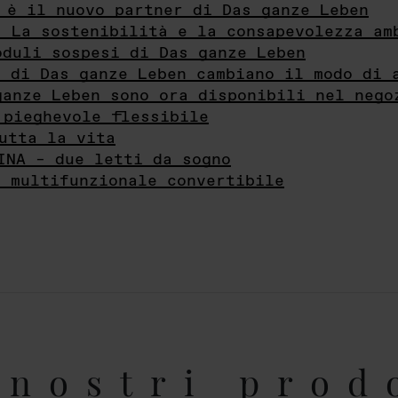
 è il nuovo partner di Das ganze Leben
- La sostenibilità e la consapevolezza am
oduli sospesi di Das ganze Leben
i di Das ganze Leben cambiano il modo di 
ganze Leben sono ora disponibili nel nego
 pieghevole flessibile
utta la vita
INA – due letti da sogno
e multifunzionale convertibile
nostri prod