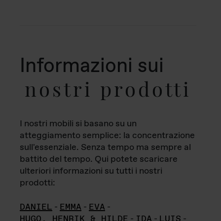
Informazioni sui
nostri prodotti
I nostri mobili si basano su un
atteggiamento semplice: la concentrazione
sull'essenziale. Senza tempo ma sempre al
battito del tempo. Qui potete scaricare
ulteriori informazioni su tutti i nostri
prodotti:
DANIEL
-
EMMA
-
EVA
-
HUGO, HENRIK & HILDE
-
IDA
-
LUIS
-