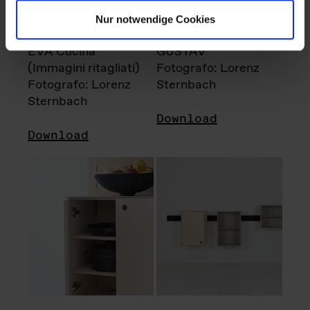
Nur notwendige Cookies
EVA Cucina
GUSTAV
(Immagini ritagliati)
Fotografo: Lorenz
Fotografo: Lorenz
Sternbach
Sternbach
Download
Download