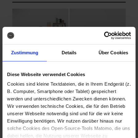
Zustimmung
Details
Über Cookies
Diese Webseite verwendet Cookies
EVA Cucina
EMMA + DANIEL
Cookies sind kleine Textdateien, die in Ihrem Endgerät (z.
Fotografo: Lorenz
Fotografo: Lorenz
B. Computer, Smartphone oder Tablet) gespeichert
Sternbach
Sternbach
werden und unterschiedlichen Zwecken dienen können.
Wir verwenden technische Cookies, die für den Betrieb
Download
Download
unserer Webseite notwendig sind und für die wir keine
Einwilligung benötigen. Wir nutzen darüber hinaus nur
solche Cookies des Open-Source-Tools Matomo, die uns
dabei helfen, die Nutzung unserer Webseite zu