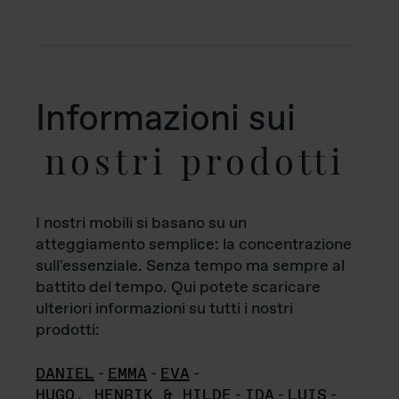
Informazioni sui
nostri prodotti
I nostri mobili si basano su un
atteggiamento semplice: la concentrazione
sull'essenziale. Senza tempo ma sempre al
battito del tempo. Qui potete scaricare
ulteriori informazioni su tutti i nostri
prodotti:
DANIEL
-
EMMA
-
EVA
-
HUGO, HENRIK & HILDE
-
IDA
-
LUIS
-