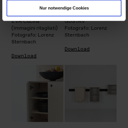
Nur notwendige Cookies
EVA Cucina
GUSTAV
(Immagini ritagliati)
Fotografo: Lorenz
Fotografo: Lorenz
Sternbach
Sternbach
Download
Download