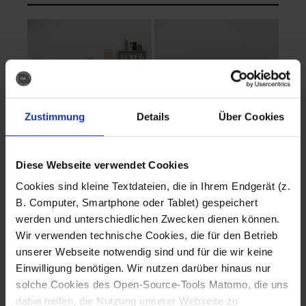
Zustimmung
Details
Über Cookies
Diese Webseite verwendet Cookies
EVA Cucina
EMMA + DANIEL
Cookies sind kleine Textdateien, die in Ihrem Endgerät (z.
Fotografo: Lorenz
Fotografo: Lorenz
B. Computer, Smartphone oder Tablet) gespeichert
Sternbach
Sternbach
werden und unterschiedlichen Zwecken dienen können.
Wir verwenden technische Cookies, die für den Betrieb
Download
Download
unserer Webseite notwendig sind und für die wir keine
Einwilligung benötigen. Wir nutzen darüber hinaus nur
solche Cookies des Open-Source-Tools Matomo, die uns
dabei helfen, die Nutzung unserer Webseite zu