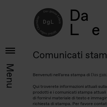
D
a
L
e
Comunicati sta
Menu
Das gan
Benvenuti nell'area stampa di
Qui troverete informazioni attuali sulla
prodotti e i comunicati stampa attuali 
di fornirvi materiale di testo e immagi
richiesta di stampa. Per favore contat