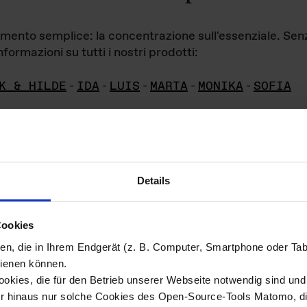
iamento semplice: la concentrazione sull'essenziale. Se
formazioni su tutti i nostri prodotti:
K & HILDE
-
IDA
-
LUIS
-
MARTA
-
MONIKA
-
SOFIA
Details
hivio di imm
Cookies
ien, die in Ihrem Endgerät (z. B. Computer, Smartphone oder Ta
ini!
ienen können.
kies, die für den Betrieb unserer Webseite notwendig sind und f
Das ganze 
re del materiale fotografico sono detenuti da
er hinaus nur solche Cookies des Open-Source-Tools Matomo, die