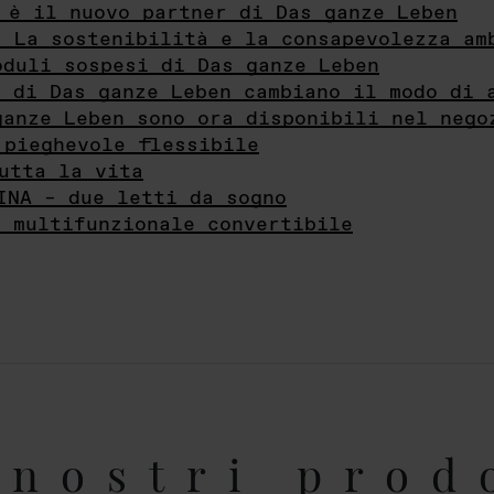
 è il nuovo partner di Das ganze Leben
- La sostenibilità e la consapevolezza am
oduli sospesi di Das ganze Leben
i di Das ganze Leben cambiano il modo di 
ganze Leben sono ora disponibili nel nego
 pieghevole flessibile
utta la vita
INA – due letti da sogno
e multifunzionale convertibile
nostri prod