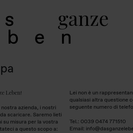
g
a
n
z
e
s
b
e
n
mpa
ze Leben
Lei non è un rappresentan
!
qualsiasi altra questione 
seguente numero di telefo
 nostra azienda, i nostri
da scaricare. Saremo lieti
Tel.: 0039 0474 771510
ni su misura per la vostra
Email: info@dasganzelebe
tateci a questo scopo a: