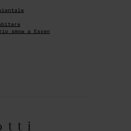
bientale
abitare
zio smow a Essen
otti