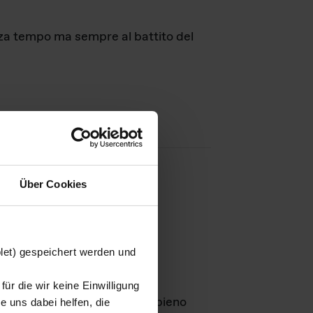
nza tempo ma sempre al battito del
Über Cookies
agini
blet) gespeichert werden und
ür die wir keine Einwilligung
Leben
GmbH e rimangono in pieno
 uns dabei helfen, die