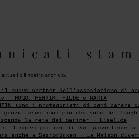
unicati stam
ttuali e il nostro archivio.
 il nuovo partner dell’associazione di ac
te – HUGO, HENRIK, HILDE e MARTA
NTIN sono i protagonisti di ogni camera d
s ganze Leben sono più che solo dei luogh
espande la rete dei partner - Lisel.de
 è il nuovo partner di Das ganze Leben a 
ora anche a Saarbrücken - La Maison diven