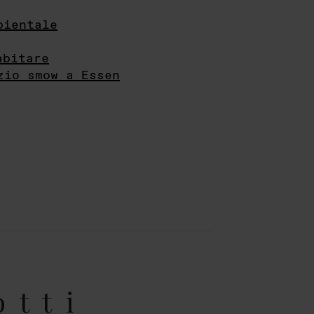
bientale
abitare
zio smow a Essen
otti