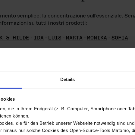
iamento semplice: la concentrazione sull'essenziale. Se
formazioni su tutti i nostri prodotti:
K & HILDE
-
IDA
-
LUIS
-
MARTA
-
MONIKA
-
SOFIA
Details
hivio di imm
Cookies
ien, die in Ihrem Endgerät (z. B. Computer, Smartphone oder Ta
ini!
ienen können.
kies, die für den Betrieb unserer Webseite notwendig sind und f
Das ganze 
re del materiale fotografico sono detenuti da
er hinaus nur solche Cookies des Open-Source-Tools Matomo, die