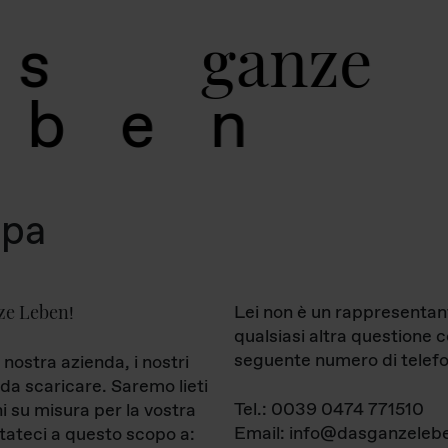
g
a
n
z
e
s
b
e
n
mpa
ze Leben
Lei non è un rappresentan
!
qualsiasi altra questione 
seguente numero di telefo
 nostra azienda, i nostri
da scaricare. Saremo lieti
Tel.: 0039 0474 771510
ni su misura per la vostra
Email: info@dasganzelebe
tateci a questo scopo a: