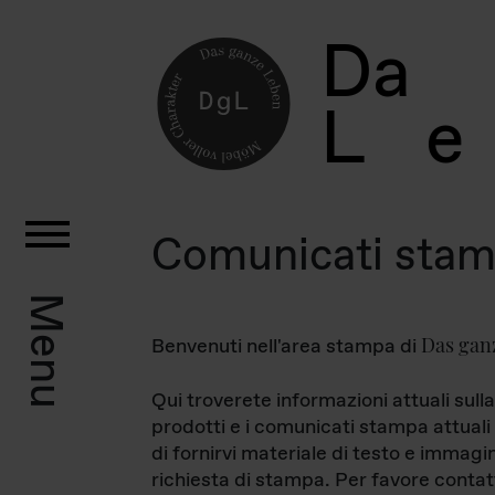
D
a
L
e
Comunicati sta
Menu
Das gan
Benvenuti nell'area stampa di
Qui troverete informazioni attuali sulla
prodotti e i comunicati stampa attuali 
di fornirvi materiale di testo e immagi
richiesta di stampa. Per favore contat