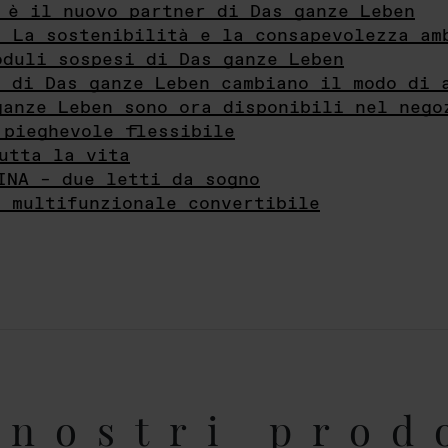
 è il nuovo partner di Das ganze Leben
- La sostenibilità e la consapevolezza am
oduli sospesi di Das ganze Leben
i di Das ganze Leben cambiano il modo di 
ganze Leben sono ora disponibili nel nego
 pieghevole flessibile
utta la vita
INA – due letti da sogno
e multifunzionale convertibile
nostri prod