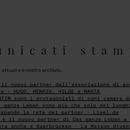
unicati stam
ttuali e il nostro archivio.
 il nuovo partner dell’associazione di ac
te – HUGO, HENRIK, HILDE e MARTA
NTIN sono i protagonisti di ogni camera d
s ganze Leben sono più che solo dei luogh
espande la rete dei partner - Lisel.de
 è il nuovo partner di Das ganze Leben a 
ora anche a Saarbrücken - La Maison diven