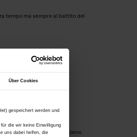
nza tempo ma sempre al battito del
Über Cookies
agini
blet) gespeichert werden und
ür die wir keine Einwilligung
Leben
GmbH e rimangono in pieno
 uns dabei helfen, die