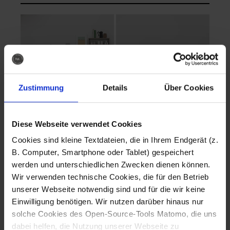
Zustimmung
Details
Über Cookies
Diese Webseite verwendet Cookies
EVA Cucina
EMMA + DANIEL
Cookies sind kleine Textdateien, die in Ihrem Endgerät (z.
Fotografo: Lorenz
Fotografo: Lorenz
B. Computer, Smartphone oder Tablet) gespeichert
Sternbach
Sternbach
werden und unterschiedlichen Zwecken dienen können.
Wir verwenden technische Cookies, die für den Betrieb
Download
Download
unserer Webseite notwendig sind und für die wir keine
Einwilligung benötigen. Wir nutzen darüber hinaus nur
solche Cookies des Open-Source-Tools Matomo, die uns
dabei helfen, die Nutzung unserer Webseite zu