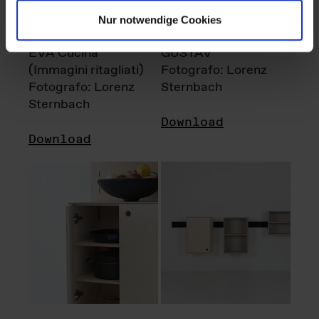
Nur notwendige Cookies
EVA Cucina
GUSTAV
(Immagini ritagliati)
Fotografo: Lorenz
Fotografo: Lorenz
Sternbach
Sternbach
Download
Download