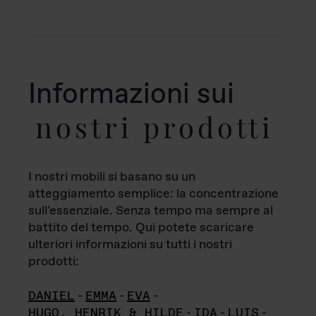
Informazioni sui
nostri prodotti
I nostri mobili si basano su un
atteggiamento semplice: la concentrazione
sull'essenziale. Senza tempo ma sempre al
battito del tempo. Qui potete scaricare
ulteriori informazioni su tutti i nostri
prodotti:
DANIEL
-
EMMA
-
EVA
-
HUGO, HENRIK & HILDE
-
IDA
-
LUIS
-