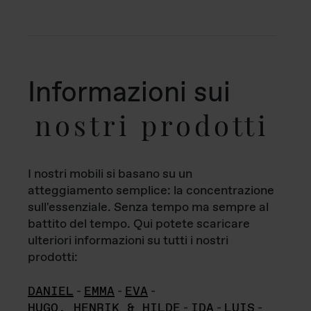
Informazioni sui
nostri prodotti
I nostri mobili si basano su un
atteggiamento semplice: la concentrazione
sull'essenziale. Senza tempo ma sempre al
battito del tempo. Qui potete scaricare
ulteriori informazioni su tutti i nostri
prodotti:
DANIEL
-
EMMA
-
EVA
-
HUGO, HENRIK & HILDE
-
IDA
-
LUIS
-