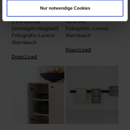
Nur notwendige Cookies
EVA Cucina
GUSTAV
(Immagini ritagliati)
Fotografo: Lorenz
Fotografo: Lorenz
Sternbach
Sternbach
Download
Download