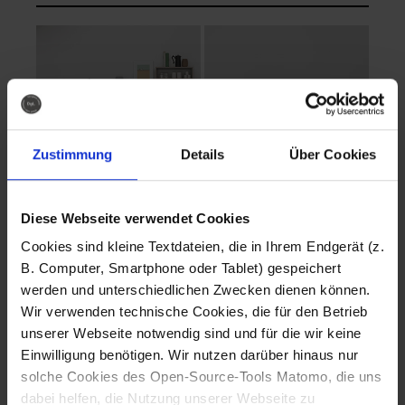
Zustimmung
Details
Über Cookies
Diese Webseite verwendet Cookies
EVA Cucina
EMMA + DANIEL
Cookies sind kleine Textdateien, die in Ihrem Endgerät (z.
Fotografo: Lorenz
Fotografo: Lorenz
B. Computer, Smartphone oder Tablet) gespeichert
Sternbach
Sternbach
werden und unterschiedlichen Zwecken dienen können.
Wir verwenden technische Cookies, die für den Betrieb
Download
Download
unserer Webseite notwendig sind und für die wir keine
Einwilligung benötigen. Wir nutzen darüber hinaus nur
solche Cookies des Open-Source-Tools Matomo, die uns
dabei helfen, die Nutzung unserer Webseite zu