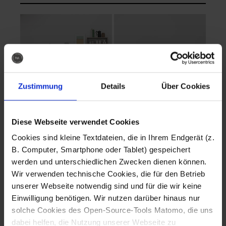
Zustimmung
Details
Über Cookies
Diese Webseite verwendet Cookies
EVA Cucina
EMMA + DANIEL
Cookies sind kleine Textdateien, die in Ihrem Endgerät (z.
Fotografo: Lorenz
Fotografo: Lorenz
B. Computer, Smartphone oder Tablet) gespeichert
Sternbach
Sternbach
werden und unterschiedlichen Zwecken dienen können.
Wir verwenden technische Cookies, die für den Betrieb
Download
Download
unserer Webseite notwendig sind und für die wir keine
Einwilligung benötigen. Wir nutzen darüber hinaus nur
solche Cookies des Open-Source-Tools Matomo, die uns
dabei helfen, die Nutzung unserer Webseite zu