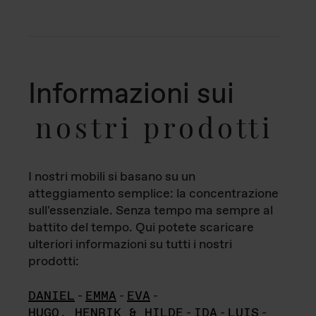
Informazioni sui
nostri prodotti
I nostri mobili si basano su un
atteggiamento semplice: la concentrazione
sull'essenziale. Senza tempo ma sempre al
battito del tempo. Qui potete scaricare
ulteriori informazioni su tutti i nostri
prodotti:
DANIEL
-
EMMA
-
EVA
-
HUGO, HENRIK & HILDE
-
IDA
-
LUIS
-