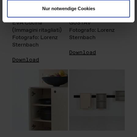
Nur notwendige Cookies
EVA Cucina
GUSTAV
(Immagini ritagliati)
Fotografo: Lorenz
Fotografo: Lorenz
Sternbach
Sternbach
Download
Download