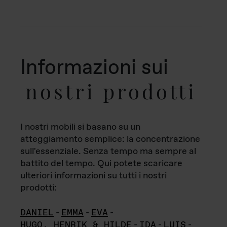
Informazioni sui
nostri prodotti
I nostri mobili si basano su un
atteggiamento semplice: la concentrazione
sull'essenziale. Senza tempo ma sempre al
battito del tempo. Qui potete scaricare
ulteriori informazioni su tutti i nostri
prodotti:
DANIEL
-
EMMA
-
EVA
-
HUGO, HENRIK & HILDE
-
IDA
-
LUIS
-