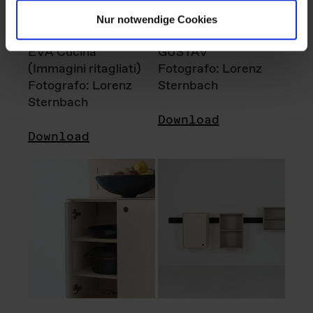
Nur notwendige Cookies
EVA Cucina
GUSTAV
(Immagini ritagliati)
Fotografo: Lorenz
Fotografo: Lorenz
Sternbach
Sternbach
Download
Download