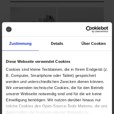
Zustimmung
Details
Über Cookies
Diese Webseite verwendet Cookies
EVA Cucina
EMMA + DANIEL
Cookies sind kleine Textdateien, die in Ihrem Endgerät (z.
Fotografo: Lorenz
Fotografo: Lorenz
B. Computer, Smartphone oder Tablet) gespeichert
Sternbach
Sternbach
werden und unterschiedlichen Zwecken dienen können.
Wir verwenden technische Cookies, die für den Betrieb
Download
Download
unserer Webseite notwendig sind und für die wir keine
Einwilligung benötigen. Wir nutzen darüber hinaus nur
solche Cookies des Open-Source-Tools Matomo, die uns
dabei helfen, die Nutzung unserer Webseite zu