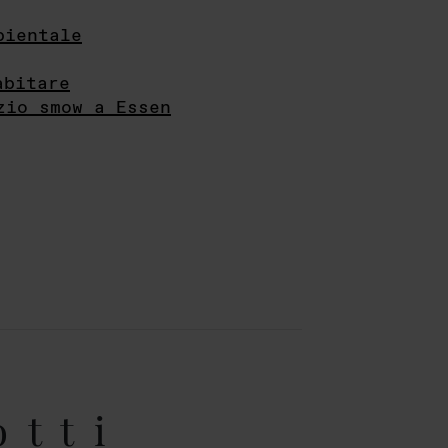
bientale
abitare
zio smow a Essen
otti