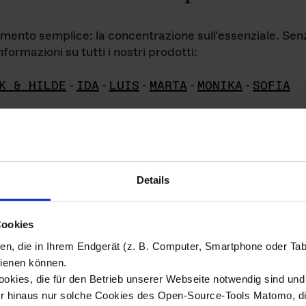
iamento semplice: la concentrazione sull'essenziale. Se
formazioni su tutti i nostri prodotti:
K & HILDE
-
IDA
-
LUIS
-
MARTA
-
MONIKA
-
SOFIA
Details
hivio di imm
Cookies
ien, die in Ihrem Endgerät (z. B. Computer, Smartphone oder Ta
ini!
ienen können.
kies, die für den Betrieb unserer Webseite notwendig sind und f
Das ganze 
re del materiale fotografico sono detenuti da
er hinaus nur solche Cookies des Open-Source-Tools Matomo, die