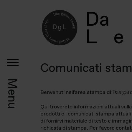
D
a
L
e
Comunicati sta
Menu
Das gan
Benvenuti nell'area stampa di
Qui troverete informazioni attuali sulla
prodotti e i comunicati stampa attuali 
di fornirvi materiale di testo e immagi
richiesta di stampa. Per favore contat