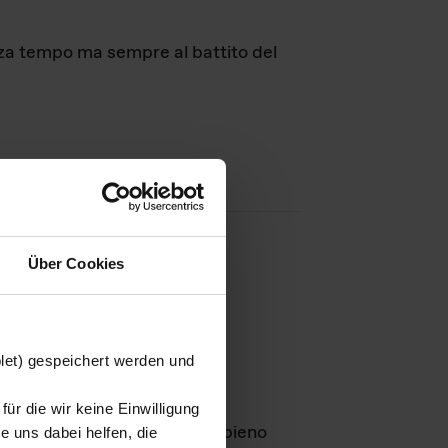
nza tempo ma sempre al battito del
Über Cookies
agini
blet) gespeichert werden und
ür die wir keine Einwilligung
Leben
GmbH e rimangono in pieno
 uns dabei helfen, die