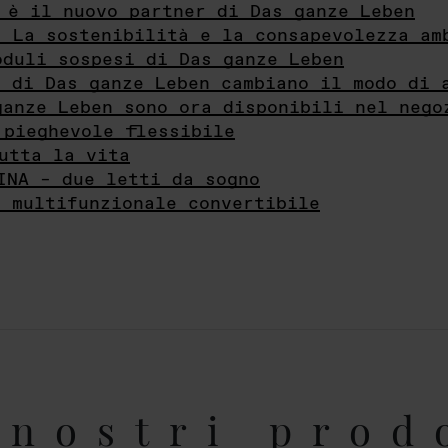
 è il nuovo partner di Das ganze Leben
- La sostenibilità e la consapevolezza am
oduli sospesi di Das ganze Leben
i di Das ganze Leben cambiano il modo di 
ganze Leben sono ora disponibili nel nego
 pieghevole flessibile
utta la vita
INA – due letti da sogno
e multifunzionale convertibile
nostri prod