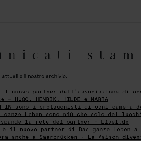
unicati stam
ttuali e il nostro archivio.
 il nuovo partner dell’associazione di ac
te – HUGO, HENRIK, HILDE e MARTA
NTIN sono i protagonisti di ogni camera d
s ganze Leben sono più che solo dei luogh
espande la rete dei partner - Lisel.de
 è il nuovo partner di Das ganze Leben a 
ora anche a Saarbrücken - La Maison diven