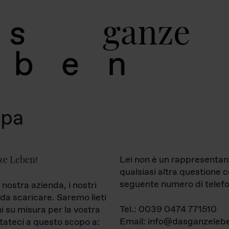
g
a
n
z
e
s
b
e
n
mpa
ze Leben
Lei non è un rappresentan
!
qualsiasi altra questione 
seguente numero di telefo
 nostra azienda, i nostri
da scaricare. Saremo lieti
Tel.: 0039 0474 771510
ni su misura per la vostra
Email: info@dasganzelebe
tateci a questo scopo a: