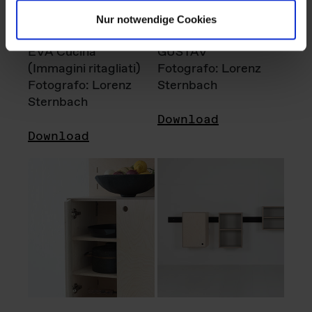
Nur notwendige Cookies
EVA Cucina
GUSTAV
(Immagini ritagliati)
Fotografo: Lorenz
Fotografo: Lorenz
Sternbach
Sternbach
Download
Download