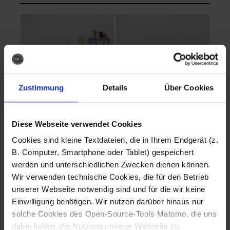
Zustimmung
Details
Über Cookies
Diese Webseite verwendet Cookies
EVA Cucina
EMMA + DANIEL
Cookies sind kleine Textdateien, die in Ihrem Endgerät (z.
Fotografo: Lorenz
Fotografo: Lorenz
B. Computer, Smartphone oder Tablet) gespeichert
Sternbach
Sternbach
werden und unterschiedlichen Zwecken dienen können.
Wir verwenden technische Cookies, die für den Betrieb
Download
Download
unserer Webseite notwendig sind und für die wir keine
Einwilligung benötigen. Wir nutzen darüber hinaus nur
solche Cookies des Open-Source-Tools Matomo, die uns
dabei helfen, die Nutzung unserer Webseite zu