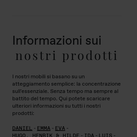
Informazioni sui
nostri prodotti
I nostri mobili si basano su un
atteggiamento semplice: la concentrazione
sull'essenziale. Senza tempo ma sempre al
battito del tempo. Qui potete scaricare
ulteriori informazioni su tutti i nostri
prodotti:
DANIEL
-
EMMA
-
EVA
-
HUGO, HENRIK & HILDE
-
IDA
-
LUIS
-