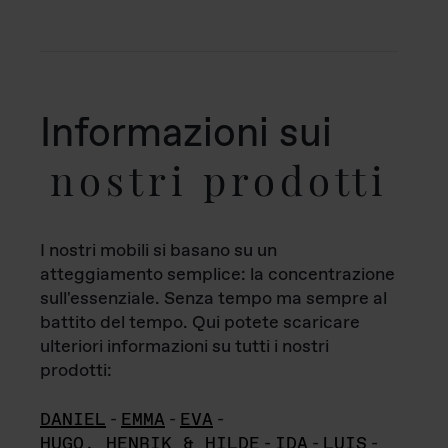
Informazioni sui
nostri prodotti
I nostri mobili si basano su un
atteggiamento semplice: la concentrazione
sull'essenziale. Senza tempo ma sempre al
battito del tempo. Qui potete scaricare
ulteriori informazioni su tutti i nostri
prodotti:
DANIEL
-
EMMA
-
EVA
-
HUGO, HENRIK & HILDE
-
IDA
-
LUIS
-