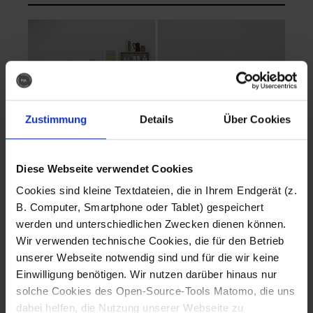
Zustimmung
Details
Über Cookies
Diese Webseite verwendet Cookies
EVA Cucina
EMMA + DANIEL
Cookies sind kleine Textdateien, die in Ihrem Endgerät (z.
Fotografo: Lorenz
Fotografo: Lorenz
B. Computer, Smartphone oder Tablet) gespeichert
Sternbach
Sternbach
werden und unterschiedlichen Zwecken dienen können.
Wir verwenden technische Cookies, die für den Betrieb
Download
Download
unserer Webseite notwendig sind und für die wir keine
Einwilligung benötigen. Wir nutzen darüber hinaus nur
solche Cookies des Open-Source-Tools Matomo, die uns
dabei helfen, die Nutzung unserer Webseite zu