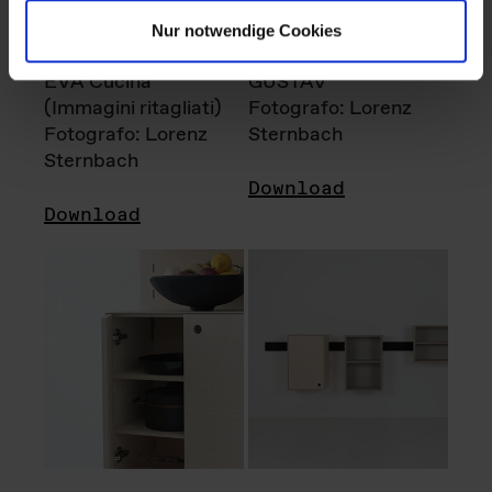
Nur notwendige Cookies
EVA Cucina
GUSTAV
(Immagini ritagliati)
Fotografo: Lorenz
Fotografo: Lorenz
Sternbach
Sternbach
Download
Download