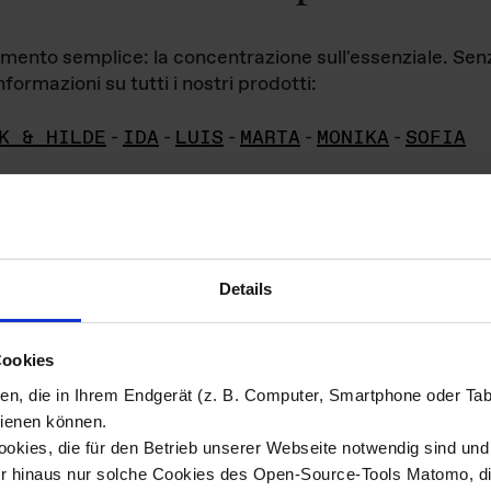
iamento semplice: la concentrazione sull'essenziale. Se
formazioni su tutti i nostri prodotti:
K & HILDE
-
IDA
-
LUIS
-
MARTA
-
MONIKA
-
SOFIA
Details
hivio di imm
Cookies
ien, die in Ihrem Endgerät (z. B. Computer, Smartphone oder Ta
ini!
ienen können.
kies, die für den Betrieb unserer Webseite notwendig sind und f
Das ganze 
re del materiale fotografico sono detenuti da
er hinaus nur solche Cookies des Open-Source-Tools Matomo, die