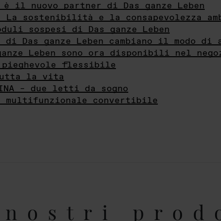
 è il nuovo partner di Das ganze Leben
- La sostenibilità e la consapevolezza am
oduli sospesi di Das ganze Leben
i di Das ganze Leben cambiano il modo di 
ganze Leben sono ora disponibili nel nego
 pieghevole flessibile
utta la vita
INA – due letti da sogno
e multifunzionale convertibile
nostri prod