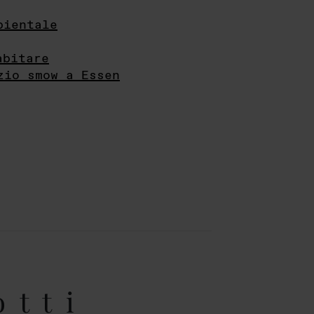
bientale
abitare
zio smow a Essen
otti