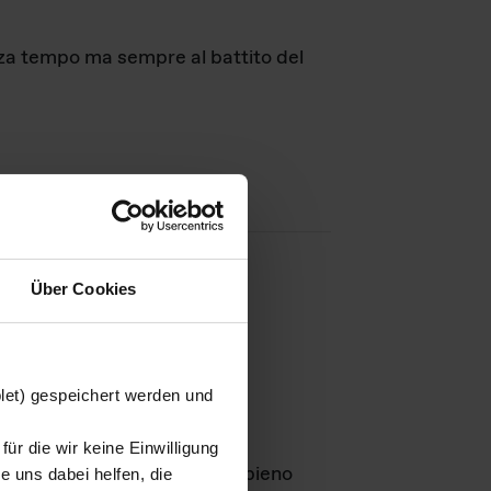
nza tempo ma sempre al battito del
Über Cookies
agini
blet) gespeichert werden und
ür die wir keine Einwilligung
Leben
GmbH e rimangono in pieno
 uns dabei helfen, die