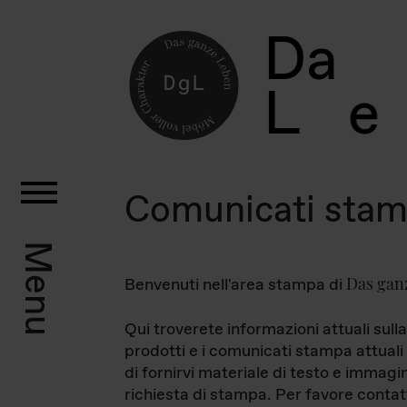
D
a
L
e
Comunicati sta
Menu
Das gan
Benvenuti nell'area stampa di
Qui troverete informazioni attuali sulla
prodotti e i comunicati stampa attuali 
di fornirvi materiale di testo e immagi
richiesta di stampa. Per favore contat