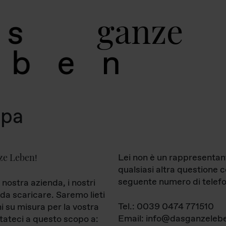
g
a
n
z
e
s
b
e
n
mpa
ze Leben
Lei non è un rappresentan
!
qualsiasi altra questione 
seguente numero di telefo
 nostra azienda, i nostri
da scaricare. Saremo lieti
Tel.: 0039 0474 771510
ni su misura per la vostra
Email: info@dasganzelebe
tateci a questo scopo a: