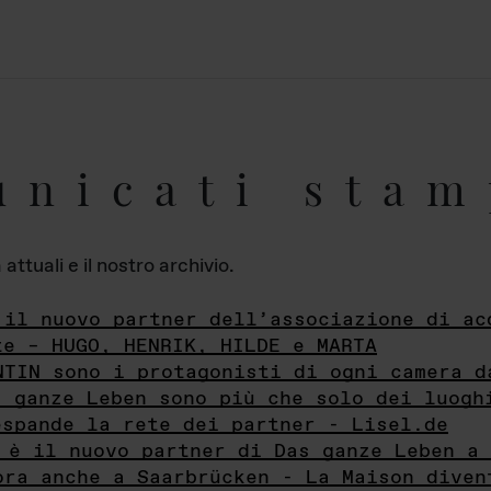
unicati stam
ttuali e il nostro archivio.
 il nuovo partner dell’associazione di ac
te – HUGO, HENRIK, HILDE e MARTA
NTIN sono i protagonisti di ogni camera d
s ganze Leben sono più che solo dei luogh
espande la rete dei partner - Lisel.de
 è il nuovo partner di Das ganze Leben a 
ora anche a Saarbrücken - La Maison diven