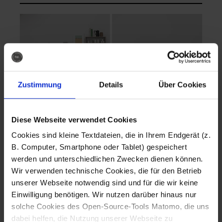
Zustimmung
Details
Über Cookies
Diese Webseite verwendet Cookies
EVA Cucina
EMMA + DANIEL
Cookies sind kleine Textdateien, die in Ihrem Endgerät (z.
Fotografo: Lorenz
Fotografo: Lorenz
B. Computer, Smartphone oder Tablet) gespeichert
Sternbach
Sternbach
werden und unterschiedlichen Zwecken dienen können.
Wir verwenden technische Cookies, die für den Betrieb
Download
Download
unserer Webseite notwendig sind und für die wir keine
Einwilligung benötigen. Wir nutzen darüber hinaus nur
solche Cookies des Open-Source-Tools Matomo, die uns
dabei helfen, die Nutzung unserer Webseite zu