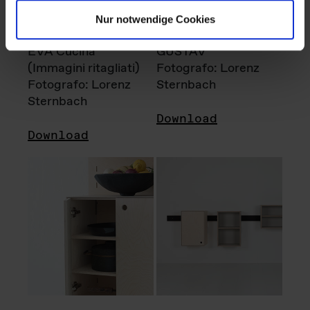
Nur notwendige Cookies
EVA Cucina
GUSTAV
(Immagini ritagliati)
Fotografo: Lorenz
Fotografo: Lorenz
Sternbach
Sternbach
Download
Download