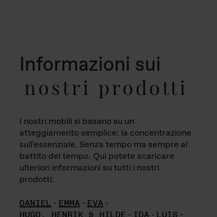
Informazioni sui
nostri prodotti
I nostri mobili si basano su un
atteggiamento semplice: la concentrazione
sull'essenziale. Senza tempo ma sempre al
battito del tempo. Qui potete scaricare
ulteriori informazioni su tutti i nostri
prodotti:
DANIEL
-
EMMA
-
EVA
-
HUGO, HENRIK & HILDE
-
IDA
-
LUIS
-