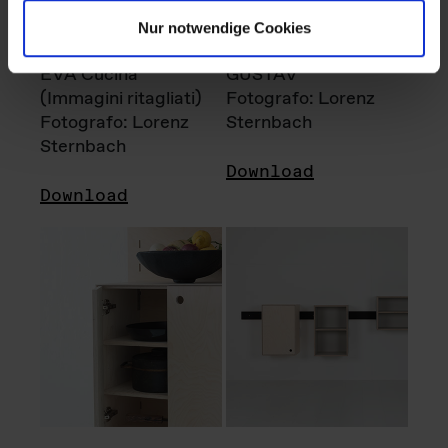
Nur notwendige Cookies
EVA Cucina
GUSTAV
(Immagini ritagliati)
Fotografo: Lorenz
Fotografo: Lorenz
Sternbach
Sternbach
Download
Download