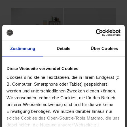
Zustimmung
Details
Über Cookies
Diese Webseite verwendet Cookies
EVA Cucina
EMMA + DANIEL
Cookies sind kleine Textdateien, die in Ihrem Endgerät (z.
Fotografo: Lorenz
Fotografo: Lorenz
B. Computer, Smartphone oder Tablet) gespeichert
Sternbach
Sternbach
werden und unterschiedlichen Zwecken dienen können.
Wir verwenden technische Cookies, die für den Betrieb
Download
Download
unserer Webseite notwendig sind und für die wir keine
Einwilligung benötigen. Wir nutzen darüber hinaus nur
solche Cookies des Open-Source-Tools Matomo, die uns
dabei helfen, die Nutzung unserer Webseite zu