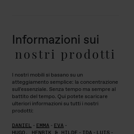
Informazioni sui
nostri prodotti
I nostri mobili si basano su un
atteggiamento semplice: la concentrazione
sull'essenziale. Senza tempo ma sempre al
battito del tempo. Qui potete scaricare
ulteriori informazioni su tutti i nostri
prodotti:
DANIEL
-
EMMA
-
EVA
-
HUGO, HENRIK & HILDE
-
IDA
-
LUIS
-