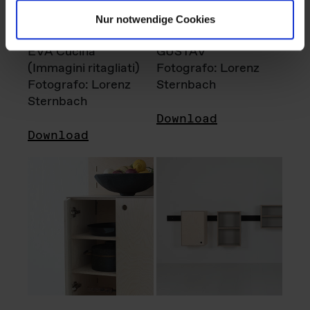
Nur notwendige Cookies
EVA Cucina
GUSTAV
(Immagini ritagliati)
Fotografo: Lorenz
Fotografo: Lorenz
Sternbach
Sternbach
Download
Download