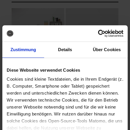
Zustimmung
Details
Über Cookies
Diese Webseite verwendet Cookies
EVA Cucina
EMMA + DANIEL
Cookies sind kleine Textdateien, die in Ihrem Endgerät (z.
Fotografo: Lorenz
Fotografo: Lorenz
B. Computer, Smartphone oder Tablet) gespeichert
Sternbach
Sternbach
werden und unterschiedlichen Zwecken dienen können.
Wir verwenden technische Cookies, die für den Betrieb
Download
Download
unserer Webseite notwendig sind und für die wir keine
Einwilligung benötigen. Wir nutzen darüber hinaus nur
solche Cookies des Open-Source-Tools Matomo, die uns
dabei helfen, die Nutzung unserer Webseite zu