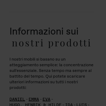
Informazioni sui
nostri prodotti
I nostri mobili si basano su un
atteggiamento semplice: la concentrazione
sull'essenziale. Senza tempo ma sempre al
battito del tempo. Qui potete scaricare
ulteriori informazioni su tutti i nostri
prodotti:
DANIEL
-
EMMA
-
EVA
-
HUGO, HENRIK & HILDE
-
IDA
-
LUIS
-