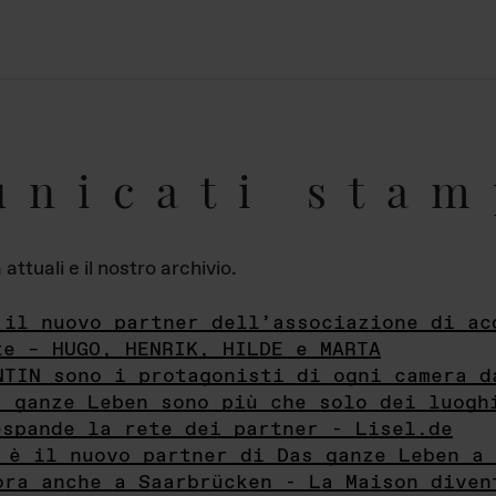
unicati stam
ttuali e il nostro archivio.
 il nuovo partner dell’associazione di ac
te – HUGO, HENRIK, HILDE e MARTA
NTIN sono i protagonisti di ogni camera d
s ganze Leben sono più che solo dei luogh
espande la rete dei partner - Lisel.de
 è il nuovo partner di Das ganze Leben a 
ora anche a Saarbrücken - La Maison diven