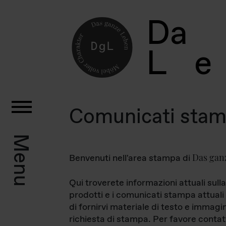
D
a
L
e
Comunicati sta
Menu
Das gan
Benvenuti nell'area stampa di
Qui troverete informazioni attuali sulla
prodotti e i comunicati stampa attuali 
di fornirvi materiale di testo e immagi
richiesta di stampa. Per favore contat