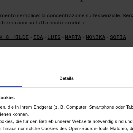
iamento semplice: la concentrazione sull'essenziale. Se
formazioni su tutti i nostri prodotti:
K & HILDE
-
IDA
-
LUIS
-
MARTA
-
MONIKA
-
SOFIA
Details
hivio di imm
Cookies
ien, die in Ihrem Endgerät (z. B. Computer, Smartphone oder Ta
ini!
ienen können.
kies, die für den Betrieb unserer Webseite notwendig sind und f
Das ganze 
re del materiale fotografico sono detenuti da
er hinaus nur solche Cookies des Open-Source-Tools Matomo, die