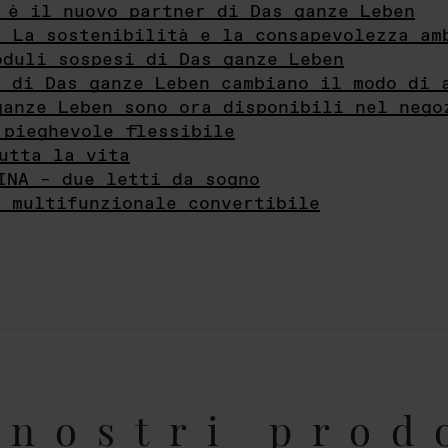
 è il nuovo partner di Das ganze Leben
- La sostenibilità e la consapevolezza am
oduli sospesi di Das ganze Leben
i di Das ganze Leben cambiano il modo di 
ganze Leben sono ora disponibili nel nego
 pieghevole flessibile
utta la vita
INA – due letti da sogno
e multifunzionale convertibile
nostri prod