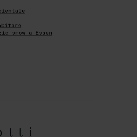
bientale
abitare
zio smow a Essen
otti