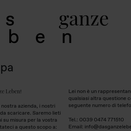
g
a
n
z
e
s
b
e
n
mpa
ze Leben
Lei non è un rappresentan
!
qualsiasi altra questione 
seguente numero di telefo
 nostra azienda, i nostri
da scaricare. Saremo lieti
Tel.: 0039 0474 771510
ni su misura per la vostra
Email: info@dasganzelebe
tateci a questo scopo a: