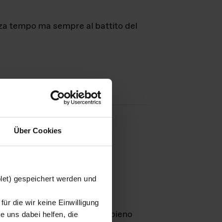
nza tempo ma sempre al battito del
Über Cookies
agini
blet) gespeichert werden und
ür die wir keine Einwilligung
Leben
GmbH e rimangono in pieno
 uns dabei helfen, die