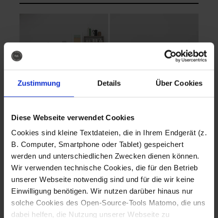
Zustimmung
Details
Über Cookies
Diese Webseite verwendet Cookies
EVA Cucina
EMMA + DANIEL
Cookies sind kleine Textdateien, die in Ihrem Endgerät (z.
Fotografo: Lorenz
Fotografo: Lorenz
B. Computer, Smartphone oder Tablet) gespeichert
Sternbach
Sternbach
werden und unterschiedlichen Zwecken dienen können.
Wir verwenden technische Cookies, die für den Betrieb
Download
Download
unserer Webseite notwendig sind und für die wir keine
Einwilligung benötigen. Wir nutzen darüber hinaus nur
solche Cookies des Open-Source-Tools Matomo, die uns
dabei helfen, die Nutzung unserer Webseite zu