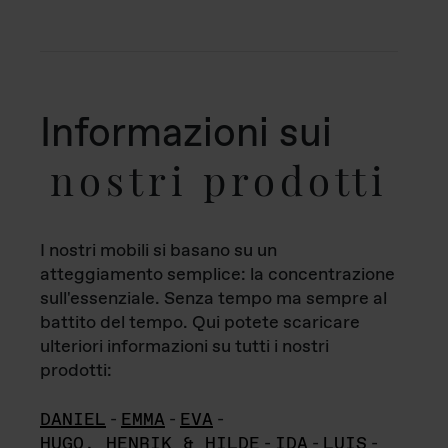
Informazioni sui
nostri prodotti
I nostri mobili si basano su un
atteggiamento semplice: la concentrazione
sull'essenziale. Senza tempo ma sempre al
battito del tempo. Qui potete scaricare
ulteriori informazioni su tutti i nostri
prodotti:
DANIEL
-
EMMA
-
EVA
-
HUGO, HENRIK & HILDE
-
IDA
-
LUIS
-