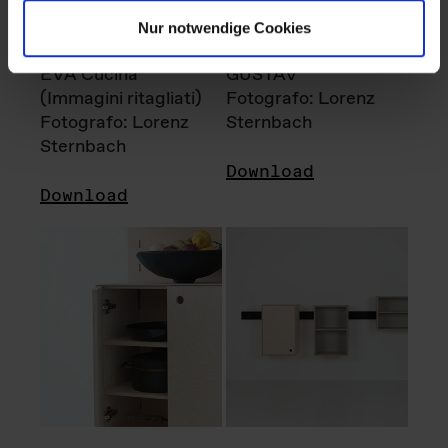
Nur notwendige Cookies
EVA Cucina
GUSTAV
(Immagini ritagliati)
Fotografo: Lorenz
Fotografo: Lorenz
Sternbach
Sternbach
Download
Download