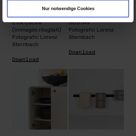
Nur notwendige Cookies
EVA Cucina
GUSTAV
(Immagini ritagliati)
Fotografo: Lorenz
Fotografo: Lorenz
Sternbach
Sternbach
Download
Download