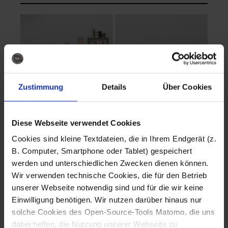
Zustimmung
Details
Über Cookies
Diese Webseite verwendet Cookies
EVA Cucina
EMMA + DANIEL
Cookies sind kleine Textdateien, die in Ihrem Endgerät (z.
Fotografo: Lorenz
Fotografo: Lorenz
B. Computer, Smartphone oder Tablet) gespeichert
Sternbach
Sternbach
werden und unterschiedlichen Zwecken dienen können.
Wir verwenden technische Cookies, die für den Betrieb
Download
Download
unserer Webseite notwendig sind und für die wir keine
Einwilligung benötigen. Wir nutzen darüber hinaus nur
solche Cookies des Open-Source-Tools Matomo, die uns
dabei helfen, die Nutzung unserer Webseite zu