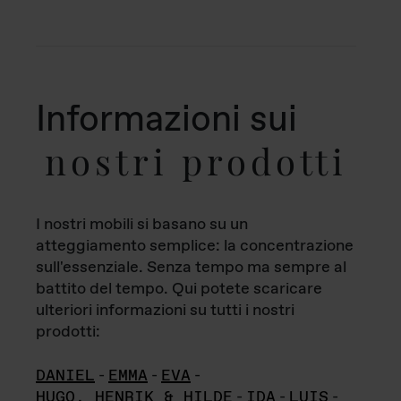
Informazioni sui
nostri prodotti
I nostri mobili si basano su un
atteggiamento semplice: la concentrazione
sull'essenziale. Senza tempo ma sempre al
battito del tempo. Qui potete scaricare
ulteriori informazioni su tutti i nostri
prodotti:
DANIEL
-
EMMA
-
EVA
-
HUGO, HENRIK & HILDE
-
IDA
-
LUIS
-