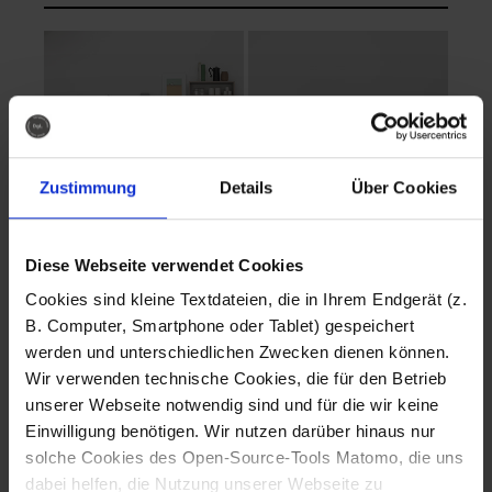
Zustimmung
Details
Über Cookies
Diese Webseite verwendet Cookies
EVA Cucina
EMMA + DANIEL
Cookies sind kleine Textdateien, die in Ihrem Endgerät (z.
Fotografo: Lorenz
Fotografo: Lorenz
B. Computer, Smartphone oder Tablet) gespeichert
Sternbach
Sternbach
werden und unterschiedlichen Zwecken dienen können.
Wir verwenden technische Cookies, die für den Betrieb
Download
Download
unserer Webseite notwendig sind und für die wir keine
Einwilligung benötigen. Wir nutzen darüber hinaus nur
solche Cookies des Open-Source-Tools Matomo, die uns
dabei helfen, die Nutzung unserer Webseite zu