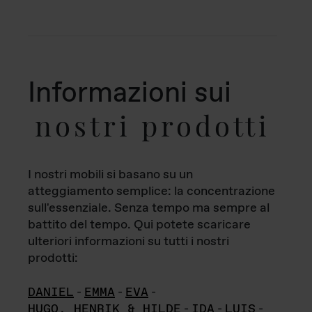
Informazioni sui
nostri prodotti
I nostri mobili si basano su un
atteggiamento semplice: la concentrazione
sull'essenziale. Senza tempo ma sempre al
battito del tempo. Qui potete scaricare
ulteriori informazioni su tutti i nostri
prodotti:
DANIEL
-
EMMA
-
EVA
-
HUGO, HENRIK & HILDE
-
IDA
-
LUIS
-