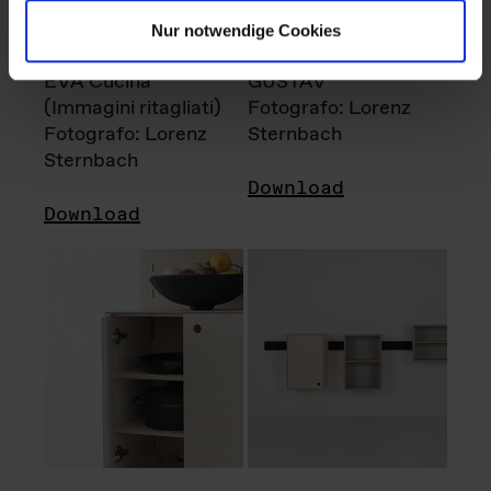
Nur notwendige Cookies
EVA Cucina
GUSTAV
(Immagini ritagliati)
Fotografo: Lorenz
Fotografo: Lorenz
Sternbach
Sternbach
Download
Download