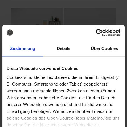
Zustimmung
Details
Über Cookies
Diese Webseite verwendet Cookies
EVA Cucina
EMMA + DANIEL
Cookies sind kleine Textdateien, die in Ihrem Endgerät (z.
Fotografo: Lorenz
Fotografo: Lorenz
B. Computer, Smartphone oder Tablet) gespeichert
Sternbach
Sternbach
werden und unterschiedlichen Zwecken dienen können.
Wir verwenden technische Cookies, die für den Betrieb
Download
Download
unserer Webseite notwendig sind und für die wir keine
Einwilligung benötigen. Wir nutzen darüber hinaus nur
solche Cookies des Open-Source-Tools Matomo, die uns
dabei helfen, die Nutzung unserer Webseite zu