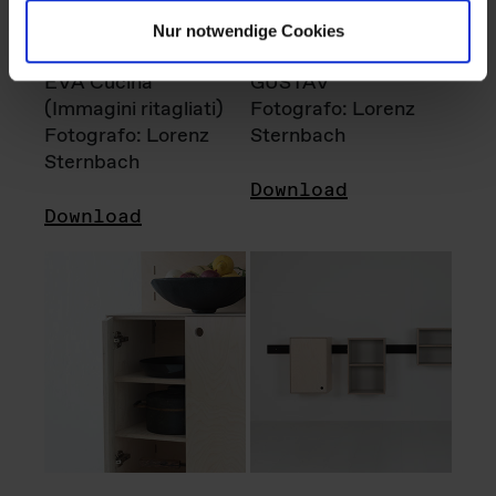
Nur notwendige Cookies
EVA Cucina
GUSTAV
(Immagini ritagliati)
Fotografo: Lorenz
Fotografo: Lorenz
Sternbach
Sternbach
Download
Download