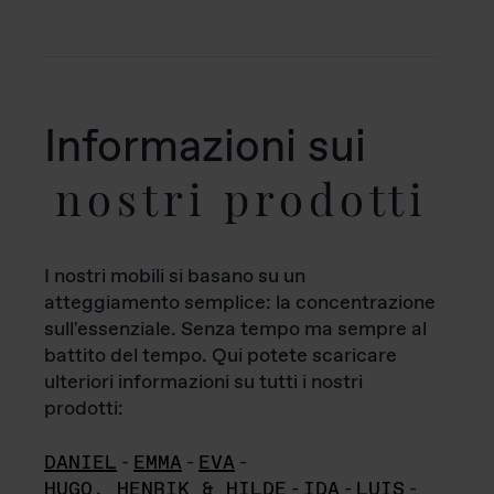
Informazioni sui
nostri prodotti
I nostri mobili si basano su un
atteggiamento semplice: la concentrazione
sull'essenziale. Senza tempo ma sempre al
battito del tempo. Qui potete scaricare
ulteriori informazioni su tutti i nostri
prodotti:
DANIEL
-
EMMA
-
EVA
-
HUGO, HENRIK & HILDE
-
IDA
-
LUIS
-