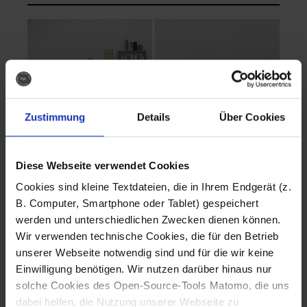
Zustimmung
Details
Über Cookies
Diese Webseite verwendet Cookies
EVA Cucina
EMMA + DANIEL
Cookies sind kleine Textdateien, die in Ihrem Endgerät (z.
Fotografo: Lorenz
Fotografo: Lorenz
B. Computer, Smartphone oder Tablet) gespeichert
Sternbach
Sternbach
werden und unterschiedlichen Zwecken dienen können.
Wir verwenden technische Cookies, die für den Betrieb
Download
Download
unserer Webseite notwendig sind und für die wir keine
Einwilligung benötigen. Wir nutzen darüber hinaus nur
solche Cookies des Open-Source-Tools Matomo, die uns
dabei helfen, die Nutzung unserer Webseite zu