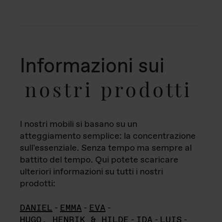
Informazioni sui
nostri prodotti
I nostri mobili si basano su un
atteggiamento semplice: la concentrazione
sull'essenziale. Senza tempo ma sempre al
battito del tempo. Qui potete scaricare
ulteriori informazioni su tutti i nostri
prodotti:
DANIEL
-
EMMA
-
EVA
-
HUGO, HENRIK & HILDE
-
IDA
-
LUIS
-