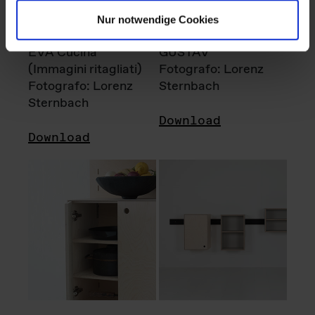
Nur notwendige Cookies
EVA Cucina
GUSTAV
(Immagini ritagliati)
Fotografo: Lorenz
Fotografo: Lorenz
Sternbach
Sternbach
Download
Download