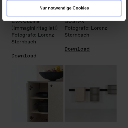
Nur notwendige Cookies
EVA Cucina
GUSTAV
(Immagini ritagliati)
Fotografo: Lorenz
Fotografo: Lorenz
Sternbach
Sternbach
Download
Download