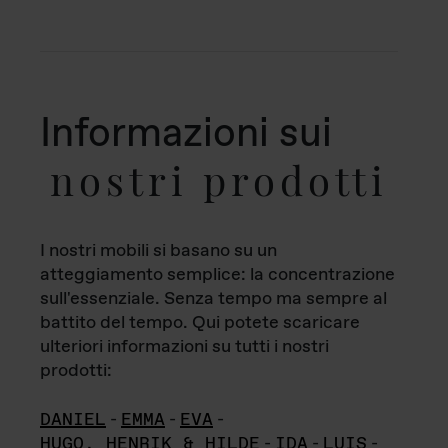
Informazioni sui
nostri prodotti
I nostri mobili si basano su un
atteggiamento semplice: la concentrazione
sull'essenziale. Senza tempo ma sempre al
battito del tempo. Qui potete scaricare
ulteriori informazioni su tutti i nostri
prodotti:
DANIEL
-
EMMA
-
EVA
-
HUGO, HENRIK & HILDE
-
IDA
-
LUIS
-