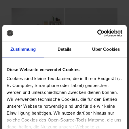
Zustimmung
Details
Über Cookies
Diese Webseite verwendet Cookies
EVA Cucina
EMMA + DANIEL
Cookies sind kleine Textdateien, die in Ihrem Endgerät (z.
Fotografo: Lorenz
Fotografo: Lorenz
B. Computer, Smartphone oder Tablet) gespeichert
Sternbach
Sternbach
werden und unterschiedlichen Zwecken dienen können.
Wir verwenden technische Cookies, die für den Betrieb
Download
Download
unserer Webseite notwendig sind und für die wir keine
Einwilligung benötigen. Wir nutzen darüber hinaus nur
solche Cookies des Open-Source-Tools Matomo, die uns
dabei helfen, die Nutzung unserer Webseite zu