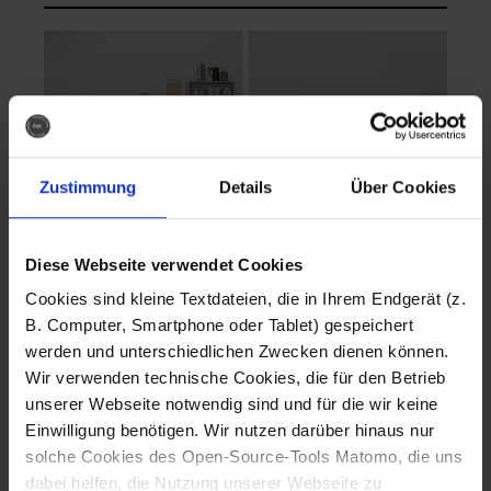
Zustimmung
Details
Über Cookies
Diese Webseite verwendet Cookies
EVA Cucina
EMMA + DANIEL
Cookies sind kleine Textdateien, die in Ihrem Endgerät (z.
Fotografo: Lorenz
Fotografo: Lorenz
B. Computer, Smartphone oder Tablet) gespeichert
Sternbach
Sternbach
werden und unterschiedlichen Zwecken dienen können.
Wir verwenden technische Cookies, die für den Betrieb
Download
Download
unserer Webseite notwendig sind und für die wir keine
Einwilligung benötigen. Wir nutzen darüber hinaus nur
solche Cookies des Open-Source-Tools Matomo, die uns
dabei helfen, die Nutzung unserer Webseite zu