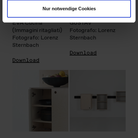
Nur notwendige Cookies
EVA Cucina
GUSTAV
(Immagini ritagliati)
Fotografo: Lorenz
Fotografo: Lorenz
Sternbach
Sternbach
Download
Download