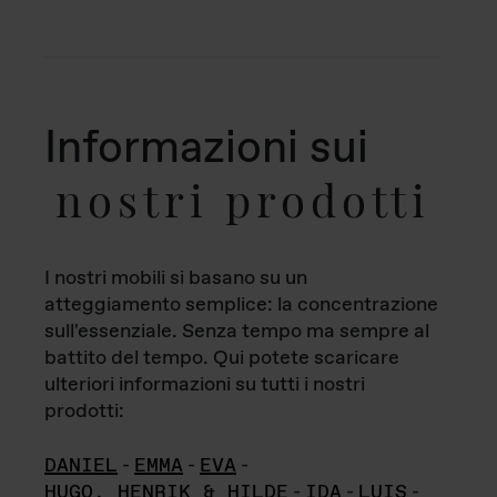
Informazioni sui
nostri prodotti
I nostri mobili si basano su un
atteggiamento semplice: la concentrazione
sull'essenziale. Senza tempo ma sempre al
battito del tempo. Qui potete scaricare
ulteriori informazioni su tutti i nostri
prodotti:
DANIEL
-
EMMA
-
EVA
-
HUGO, HENRIK & HILDE
-
IDA
-
LUIS
-