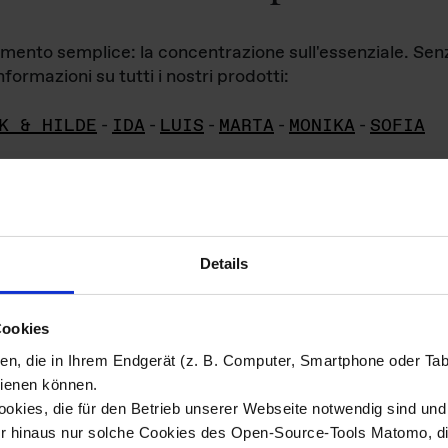
iamento semplice: la concentrazione sull'essenziale. Se
formazioni su tutti i nostri prodotti:
K & HILDE
-
IDA
-
LUIS
-
MARTA
-
MONIKA
-
SOFIA
Details
hivio di imm
Cookies
ien, die in Ihrem Endgerät (z. B. Computer, Smartphone oder Ta
ini!
ienen können.
kies, die für den Betrieb unserer Webseite notwendig sind und f
Das ganze 
re del materiale fotografico sono detenuti da
er hinaus nur solche Cookies des Open-Source-Tools Matomo, die