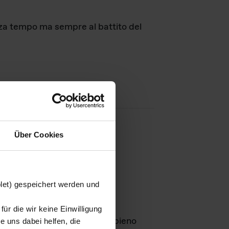
nza tempo ma sempre al battito del
Über Cookies
agini
blet) gespeichert werden und
ür die wir keine Einwilligung
Leben
GmbH e rimangono in pieno
 uns dabei helfen, die