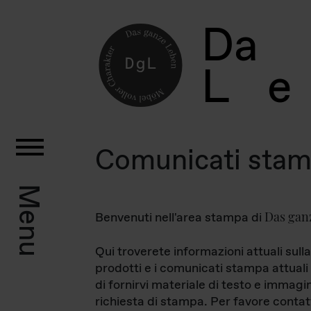
D
a
L
e
Comunicati sta
Menu
Das gan
Benvenuti nell'area stampa di
Qui troverete informazioni attuali sulla
prodotti e i comunicati stampa attuali 
di fornirvi materiale di testo e immagi
richiesta di stampa. Per favore contat