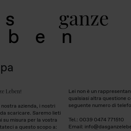
g
a
n
z
e
s
b
e
n
mpa
ze Leben
Lei non è un rappresentan
!
qualsiasi altra questione 
seguente numero di telefo
 nostra azienda, i nostri
da scaricare. Saremo lieti
Tel.: 0039 0474 771510
ni su misura per la vostra
Email: info@dasganzelebe
tateci a questo scopo a: