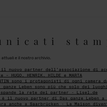
unicati stam
ttuali e il nostro archivio.
 il nuovo partner dell’associazione di ac
te – HUGO, HENRIK, HILDE e MARTA
NTIN sono i protagonisti di ogni camera d
s ganze Leben sono più che solo dei luogh
espande la rete dei partner - Lisel.de
 è il nuovo partner di Das ganze Leben a 
ora anche a Saarbrücken - La Maison diven