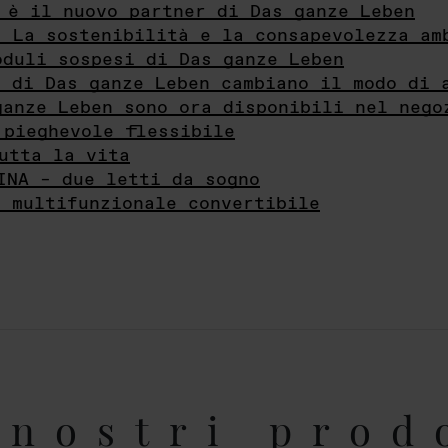
 è il nuovo partner di Das ganze Leben
- La sostenibilità e la consapevolezza am
oduli sospesi di Das ganze Leben
i di Das ganze Leben cambiano il modo di 
ganze Leben sono ora disponibili nel nego
 pieghevole flessibile
utta la vita
INA – due letti da sogno
e multifunzionale convertibile
nostri prod