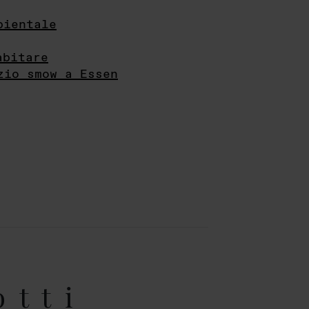
bientale
abitare
zio smow a Essen
otti