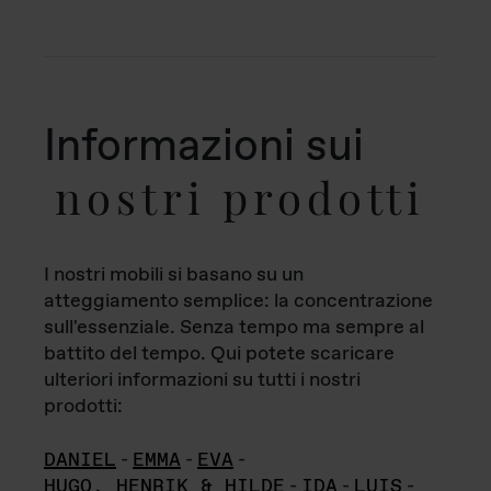
Informazioni sui
nostri prodotti
I nostri mobili si basano su un
atteggiamento semplice: la concentrazione
sull'essenziale. Senza tempo ma sempre al
battito del tempo. Qui potete scaricare
ulteriori informazioni su tutti i nostri
prodotti:
DANIEL
-
EMMA
-
EVA
-
HUGO, HENRIK & HILDE
-
IDA
-
LUIS
-