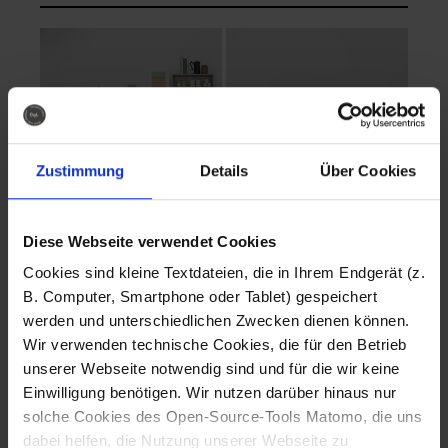
Zustimmung
Details
Über Cookies
Diese Webseite verwendet Cookies
EVA Cucina
EMMA + DANIEL
Cookies sind kleine Textdateien, die in Ihrem Endgerät (z.
Fotografo: Lorenz
Fotografo: Lorenz
B. Computer, Smartphone oder Tablet) gespeichert
Sternbach
Sternbach
werden und unterschiedlichen Zwecken dienen können.
Wir verwenden technische Cookies, die für den Betrieb
Download
Download
unserer Webseite notwendig sind und für die wir keine
Einwilligung benötigen. Wir nutzen darüber hinaus nur
solche Cookies des Open-Source-Tools Matomo, die uns
dabei helfen, die Nutzung unserer Webseite zu