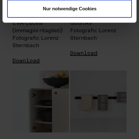
Nur notwendige Cookies
EVA Cucina
GUSTAV
(Immagini ritagliati)
Fotografo: Lorenz
Fotografo: Lorenz
Sternbach
Sternbach
Download
Download