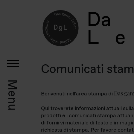
D
a
L
e
Comunicati sta
Menu
Das gan
Benvenuti nell'area stampa di
Qui troverete informazioni attuali sulla
prodotti e i comunicati stampa attuali 
di fornirvi materiale di testo e immagi
richiesta di stampa. Per favore contat