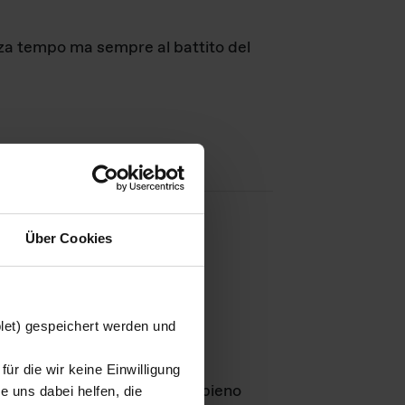
nza tempo ma sempre al battito del
Über Cookies
agini
blet) gespeichert werden und
ür die wir keine Einwilligung
Leben
GmbH e rimangono in pieno
 uns dabei helfen, die