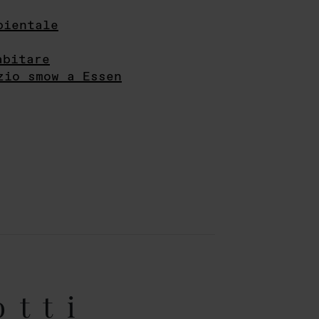
bientale
abitare
zio smow a Essen
otti