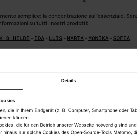
iamento semplice: la concentrazione sull'essenziale. Se
formazioni su tutti i nostri prodotti:
K & HILDE
-
IDA
-
LUIS
-
MARTA
-
MONIKA
-
SOFIA
Details
hivio di imm
Cookies
ien, die in Ihrem Endgerät (z. B. Computer, Smartphone oder Ta
ini!
ienen können.
kies, die für den Betrieb unserer Webseite notwendig sind und f
Das ganze 
re del materiale fotografico sono detenuti da
er hinaus nur solche Cookies des Open-Source-Tools Matomo, die