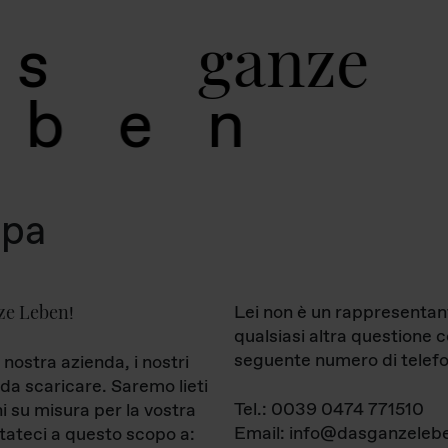
g
a
n
z
e
s
b
e
n
mpa
ze Leben
Lei non è un rappresentan
!
qualsiasi altra questione 
seguente numero di telefo
 nostra azienda, i nostri
da scaricare. Saremo lieti
Tel.: 0039 0474 771510
ni su misura per la vostra
Email: info@dasganzelebe
tateci a questo scopo a: