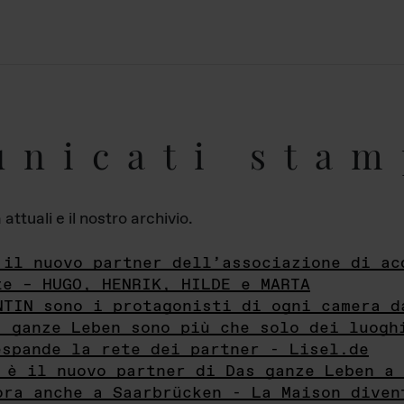
unicati stam
ttuali e il nostro archivio.
 il nuovo partner dell’associazione di ac
te – HUGO, HENRIK, HILDE e MARTA
NTIN sono i protagonisti di ogni camera d
s ganze Leben sono più che solo dei luogh
espande la rete dei partner - Lisel.de
 è il nuovo partner di Das ganze Leben a 
ora anche a Saarbrücken - La Maison diven