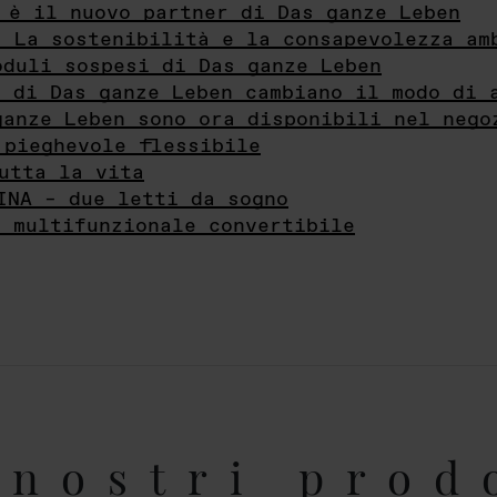
 è il nuovo partner di Das ganze Leben
- La sostenibilità e la consapevolezza am
oduli sospesi di Das ganze Leben
i di Das ganze Leben cambiano il modo di 
ganze Leben sono ora disponibili nel nego
 pieghevole flessibile
utta la vita
INA – due letti da sogno
e multifunzionale convertibile
nostri prod