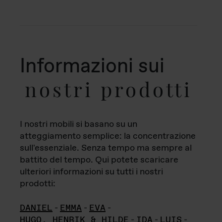
Informazioni sui
nostri prodotti
I nostri mobili si basano su un
atteggiamento semplice: la concentrazione
sull'essenziale. Senza tempo ma sempre al
battito del tempo. Qui potete scaricare
ulteriori informazioni su tutti i nostri
prodotti:
DANIEL
-
EMMA
-
EVA
-
HUGO, HENRIK & HILDE
-
IDA
-
LUIS
-