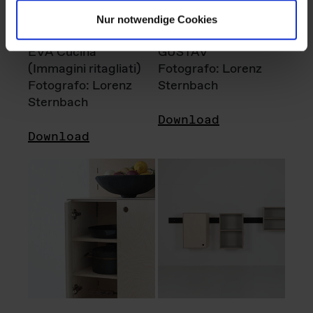
Nur notwendige Cookies
EVA Cucina
GUSTAV
(Immagini ritagliati)
Fotografo: Lorenz
Fotografo: Lorenz
Sternbach
Sternbach
Download
Download