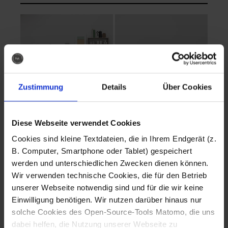
Zustimmung
Details
Über Cookies
Diese Webseite verwendet Cookies
EVA Cucina
EMMA + DANIEL
Cookies sind kleine Textdateien, die in Ihrem Endgerät (z.
Fotografo: Lorenz
Fotografo: Lorenz
B. Computer, Smartphone oder Tablet) gespeichert
Sternbach
Sternbach
werden und unterschiedlichen Zwecken dienen können.
Wir verwenden technische Cookies, die für den Betrieb
Download
Download
unserer Webseite notwendig sind und für die wir keine
Einwilligung benötigen. Wir nutzen darüber hinaus nur
solche Cookies des Open-Source-Tools Matomo, die uns
dabei helfen, die Nutzung unserer Webseite zu