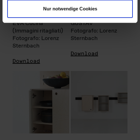
Nur notwendige Cookies
EVA Cucina
GUSTAV
(Immagini ritagliati)
Fotografo: Lorenz
Fotografo: Lorenz
Sternbach
Sternbach
Download
Download