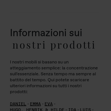
Informazioni sui
nostri prodotti
I nostri mobili si basano su un
atteggiamento semplice: la concentrazione
sull'essenziale. Senza tempo ma sempre al
battito del tempo. Qui potete scaricare
ulteriori informazioni su tutti i nostri
prodotti:
DANIEL
-
EMMA
-
EVA
-
HUGO, HENRIK & HILDE
-
IDA
-
LUIS
-