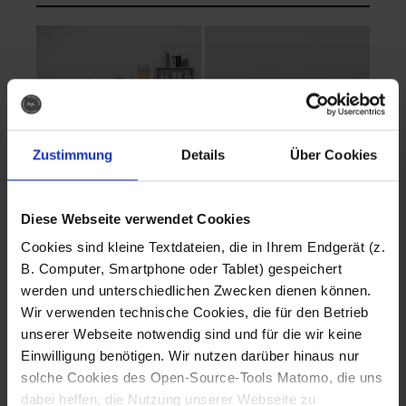
Zustimmung
Details
Über Cookies
Diese Webseite verwendet Cookies
EVA Cucina
EMMA + DANIEL
Cookies sind kleine Textdateien, die in Ihrem Endgerät (z.
Fotografo: Lorenz
Fotografo: Lorenz
B. Computer, Smartphone oder Tablet) gespeichert
Sternbach
Sternbach
werden und unterschiedlichen Zwecken dienen können.
Wir verwenden technische Cookies, die für den Betrieb
Download
Download
unserer Webseite notwendig sind und für die wir keine
Einwilligung benötigen. Wir nutzen darüber hinaus nur
solche Cookies des Open-Source-Tools Matomo, die uns
dabei helfen, die Nutzung unserer Webseite zu