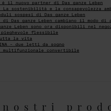
 è il nuovo partner di Das ganze Leben
- La sostenibilità e la consapevolezza am
oduli sospesi di Das ganze Leben
i di Das ganze Leben cambiano il modo di 
ganze Leben sono ora disponibili nel nego
 pieghevole flessibile
utta la vita
INA – due letti da sogno
e multifunzionale convertibile
nostri prod