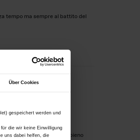
nza tempo ma sempre al battito del
Über Cookies
agini
blet) gespeichert werden und
ür die wir keine Einwilligung
Leben
GmbH e rimangono in pieno
 uns dabei helfen, die