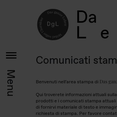
D
a
L
e
Comunicati sta
Menu
Das gan
Benvenuti nell'area stampa di
Qui troverete informazioni attuali sulla
prodotti e i comunicati stampa attuali 
di fornirvi materiale di testo e immagi
richiesta di stampa. Per favore contat