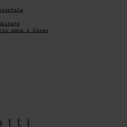
bientale
abitare
zio smow a Essen
otti