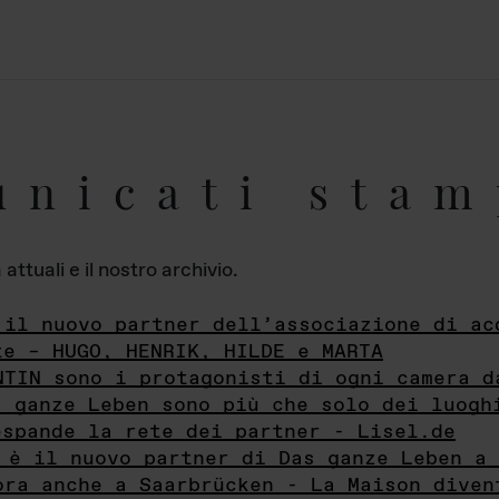
unicati stam
ttuali e il nostro archivio.
 il nuovo partner dell’associazione di ac
te – HUGO, HENRIK, HILDE e MARTA
NTIN sono i protagonisti di ogni camera d
s ganze Leben sono più che solo dei luogh
espande la rete dei partner - Lisel.de
 è il nuovo partner di Das ganze Leben a 
ora anche a Saarbrücken - La Maison diven