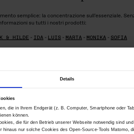
iamento semplice: la concentrazione sull'essenziale. Se
formazioni su tutti i nostri prodotti:
K & HILDE
-
IDA
-
LUIS
-
MARTA
-
MONIKA
-
SOFIA
Details
hivio di imm
Cookies
ien, die in Ihrem Endgerät (z. B. Computer, Smartphone oder Ta
ini!
ienen können.
kies, die für den Betrieb unserer Webseite notwendig sind und f
Das ganze 
re del materiale fotografico sono detenuti da
er hinaus nur solche Cookies des Open-Source-Tools Matomo, die