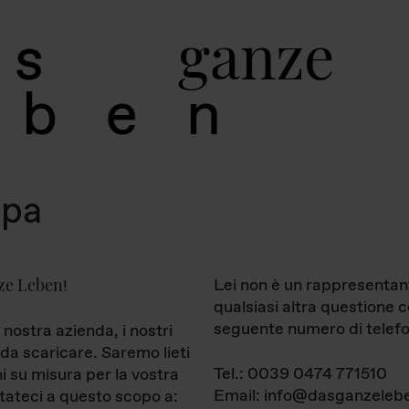
g
a
n
z
e
s
b
e
n
mpa
ze Leben
Lei non è un rappresentan
!
qualsiasi altra questione 
seguente numero di telefo
 nostra azienda, i nostri
da scaricare. Saremo lieti
Tel.: 0039 0474 771510
ni su misura per la vostra
Email: info@dasganzelebe
tateci a questo scopo a: